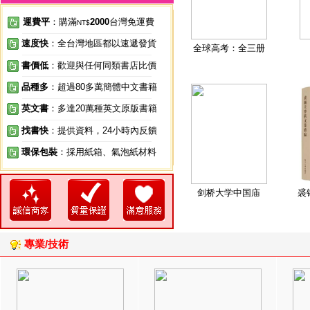
運費平
：購滿
2000
台灣免運費
NT$
速度快
：全台灣地區都以速遞發貨
全球高考：全三册
書價低
：歡迎與任何同類書店比價
品種多
：超過80多萬簡體中文書籍
英文書
：多達20萬種英文原版書籍
找書快
：提供資料，24小時內反饋
環保包裝
：採用紙箱、氣泡紙材料
剑桥大学中国庙
裘
專業/技術