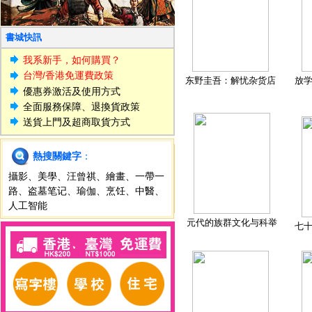
書城快訊
我系新手，如何購買？
台灣/香港免運費政策
东野圭吾：解忧杂货店
放
優惠券激活及使用方式
全面服務保障、退換貨政策
送貨上門及超商取貨方式
熱搜關鍵字
：
攝影
、
美學
、
汪曾祺
、
繪畫
、
一帶一
路
、
盗墓笔记
、
瑜伽
、
烹饪
、
中醫
、
人工智能
元代的族群文化与科举
七