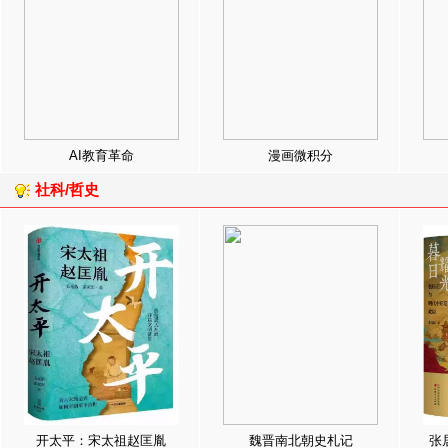
AI教育革命
漫画微积分
社科/哲史
开太平：宋太祖赵匡胤
魏晋南北朝史札记
张