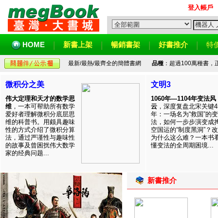
登入帳戶
HOME
新書上架
暢銷書架
好書推介
特
最新/最熱/最齊全的簡體書網
品種
：超過100萬種書
微积分之美
文明3
伟大定理和天才的数学思
1060年—1104年变法风
维
，一本可帮助所有数学
云
，深度复盘北宋关键4
爱好者理解微积分底层思
年：一场名为“救国”的变
维的科普书。用颇具趣味
法，如何一步步演变成
性的方式介绍了微积分算
空国运的“制度黑洞”？
法，通过严谨性与趣味性
为什么这么难？一本书
的故事及曾困扰伟大数学
懂变法的全周期困境...
家的经典问题...
新書推介