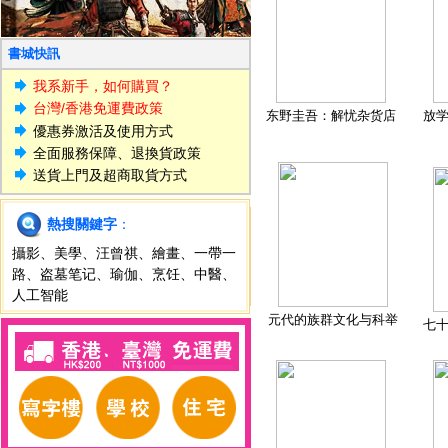
書城快訊
我系新手，如何購買？
台灣/香港免運費政策
东野圭吾：解忧杂货店
放
優惠券激活及使用方式
全面服務保障、退換貨政策
送貨上門及超商取貨方式
熱搜關鍵字
：
攝影
、
美學
、
汪曾祺
、
繪畫
、
一帶一
路
、
盗墓笔记
、
瑜伽
、
烹饪
、
中醫
、
人工智能
元代的族群文化与科举
七