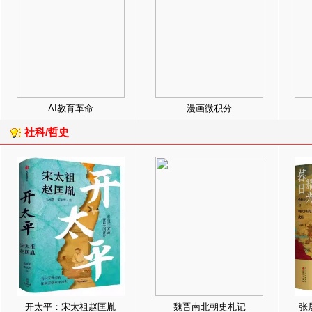
AI教育革命
漫画微积分
社科/哲史
开太平：宋太祖赵匡胤
魏晋南北朝史札记
张