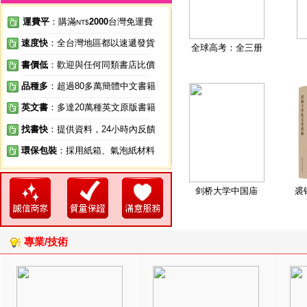
運費平
：購滿
2000
台灣免運費
NT$
速度快
：全台灣地區都以速遞發貨
全球高考：全三册
書價低
：歡迎與任何同類書店比價
品種多
：超過80多萬簡體中文書籍
英文書
：多達20萬種英文原版書籍
找書快
：提供資料，24小時內反饋
環保包裝
：採用紙箱、氣泡紙材料
剑桥大学中国庙
裘
專業/技術