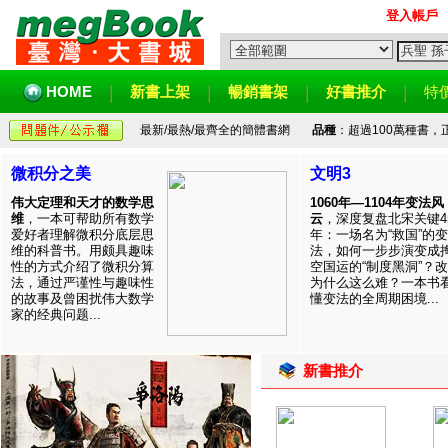
登入帳戶
HOME
新書上架
暢銷書架
好書推介
特
最新/最熱/最齊全的簡體書網
品種
：超過100萬種書
微积分之美
文明3
伟大定理和天才的数学思
1060年—1104年变法风
维
，一本可帮助所有数学
云
，深度复盘北宋关键4
爱好者理解微积分底层思
年：一场名为“救国”的变
维的科普书。用颇具趣味
法，如何一步步演变成
性的方式介绍了微积分算
空国运的“制度黑洞”？
法，通过严谨性与趣味性
为什么这么难？一本书
的故事及曾困扰伟大数学
懂变法的全周期困境...
家的经典问题...
新書推介