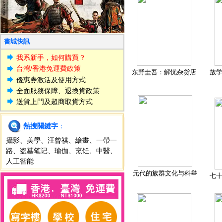
書城快訊
我系新手，如何購買？
台灣/香港免運費政策
东野圭吾：解忧杂货店
放
優惠券激活及使用方式
全面服務保障、退換貨政策
送貨上門及超商取貨方式
熱搜關鍵字
：
攝影
、
美學
、
汪曾祺
、
繪畫
、
一帶一
路
、
盗墓笔记
、
瑜伽
、
烹饪
、
中醫
、
人工智能
元代的族群文化与科举
七