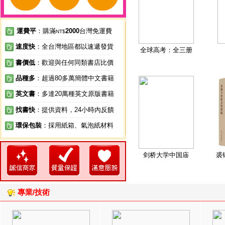
運費平
：購滿
2000
台灣免運費
NT$
速度快
：全台灣地區都以速遞發貨
全球高考：全三册
書價低
：歡迎與任何同類書店比價
品種多
：超過80多萬簡體中文書籍
英文書
：多達20萬種英文原版書籍
找書快
：提供資料，24小時內反饋
環保包裝
：採用紙箱、氣泡紙材料
剑桥大学中国庙
裘
專業/技術