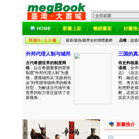
HOME
新書上架
暢銷書架
好書推
最新/最熱/最齊全的簡體書網
品種
：超過
外邦代理人制与城邦
三国的真
古代希腊世界的制度网
有史料根基
络
，以古希腊重要的荣誉
读感
，全书
制度“外邦代理人制”为透
志》《后汉
镜，透视城邦从“无政府社
料，融合近
会”到帝国等级秩序的根本
究、考古实
转型，为解读古代地中海
杜绝野史戏
世界的权力变迁提供了全
断，还原汉
新视角...
实宏大历史图
新書推介