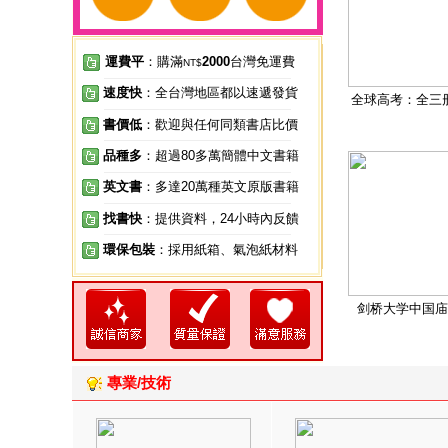
運費平
：購滿
2000
台灣免運費
NT$
速度快
：全台灣地區都以速遞發貨
全球高考：全三
書價低
：歡迎與任何同類書店比價
品種多
：超過80多萬簡體中文書籍
英文書
：多達20萬種英文原版書籍
找書快
：提供資料，24小時內反饋
環保包裝
：採用紙箱、氣泡紙材料
剑桥大学中国庙
專業/技術