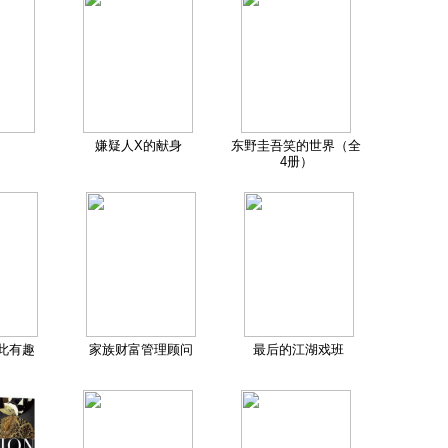
嫌疑人X的献身
东野圭吾笑的世界（全
4册）
此有趣
家族财富管理顾问
最后的江湖戏班