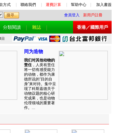
款方式
|
聯絡我們
|
運費計算
|
幫助中心
|
加入書簽
會員登入
新用戶註冊
分類閱讀
雜誌
香港／國際用戶
4日
同为造物
我们对其他动物的
责任
，人类有责任
将一切有感受能力
的动物，都作为康
德所说的“目的自
身”来对待。集中呈
现了科斯嘉德关于
动物议题的核心研
究成果，也是动物
伦理领域的重要著
作。...