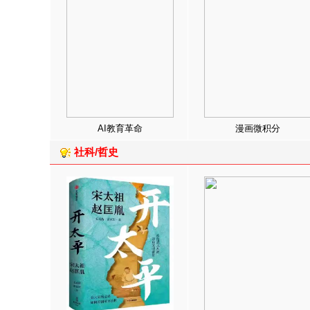
AI教育革命
漫画微积分
社科/哲史