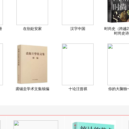
册
在别处安家
汉字中国
时尚史（跨越2
时尚史诗
裘锡圭学术文集续编
十论汪曾祺
你的大脑独