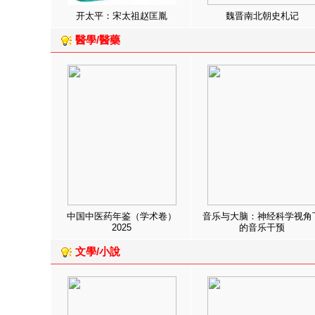
开太平：宋太祖赵匡胤
魏晋南北朝史札记
醫學/醫藥
中国中医药年鉴（学术卷）
音乐与大脑：神经科学视角
2025
的音乐干预
文學/小說