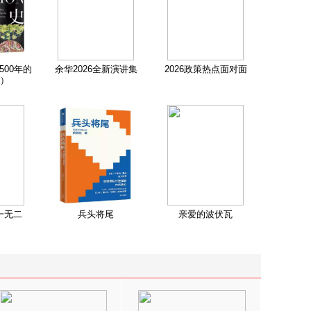
500年的
余华2026全新演讲集
2026政策热点面对面
）
一无二
兵头将尾
亲爱的波伏瓦