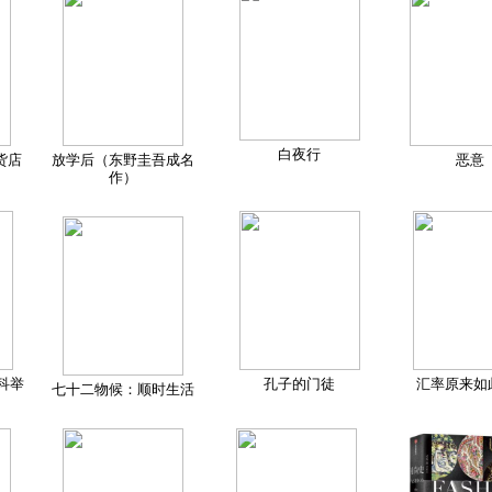
白夜行
货店
放学后（东野圭吾成名
恶意
作）
科举
孔子的门徒
汇率原来如
七十二物候：顺时生活