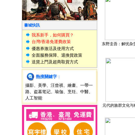
書城快訊
我系新手，如何購買？
台灣/香港免運費政策
东野圭吾：解忧杂
優惠券激活及使用方式
全面服務保障、退換貨政策
送貨上門及超商取貨方式
熱搜關鍵字
：
攝影
、
美學
、
汪曾祺
、
繪畫
、
一帶一
路
、
盗墓笔记
、
瑜伽
、
烹饪
、
中醫
、
人工智能
元代的族群文化与