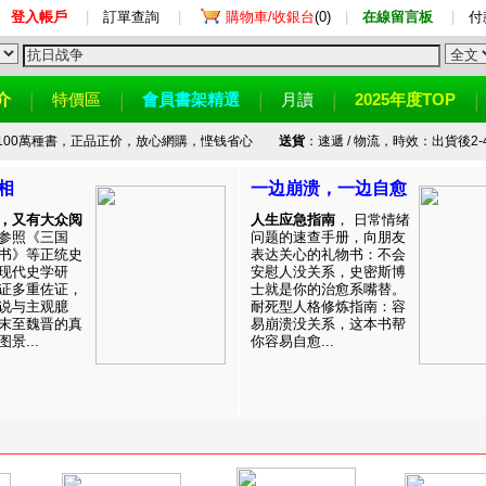
登入帳戶
|
訂單查詢
|
購物車/收銀台
(0)
|
在線留言板
|
付
介
特價區
會員書架精選
月讀
2025年度TOP
100萬種書，正品正价，放心網購，悭钱省心
送貨
：速遞 / 物流，時效：出貨後2-
相
一边崩溃，一边自愈
，又有大众阅
人生应急指南
， 日常情绪
参照《三国
问题的速查手册，向朋友
书》等正统史
表达关心的礼物书：不会
现代史学研
安慰人没关系，史密斯博
证多重佐证，
士就是你的治愈系嘴替。
说与主观臆
耐死型人格修炼指南：容
末至魏晋的真
易崩溃没关系，这本书帮
景...
你容易自愈...