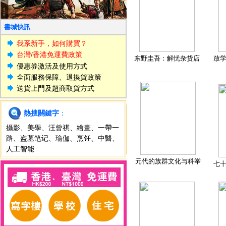
書城快訊
我系新手，如何購買？
台灣/香港免運費政策
东野圭吾：解忧杂货店
放
優惠券激活及使用方式
全面服務保障、退換貨政策
送貨上門及超商取貨方式
熱搜關鍵字
：
攝影
、
美學
、
汪曾祺
、
繪畫
、
一帶一
路
、
盗墓笔记
、
瑜伽
、
烹饪
、
中醫
、
人工智能
元代的族群文化与科举
七