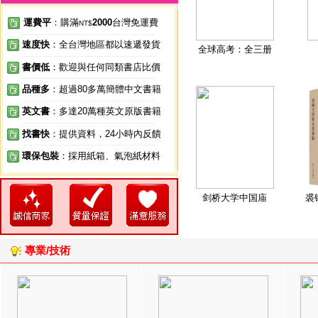
運費平
：購滿
2000
台灣免運費
NT$
速度快
：全台灣地區都以速遞發貨
全球高考：全三册
書價低
：歡迎與任何同類書店比價
品種多
：超過80多萬簡體中文書籍
英文書
：多達20萬種英文原版書籍
找書快
：提供資料，24小時內反饋
環保包裝
：採用紙箱、氣泡紙材料
剑桥大学中国庙
裘
專業/技術