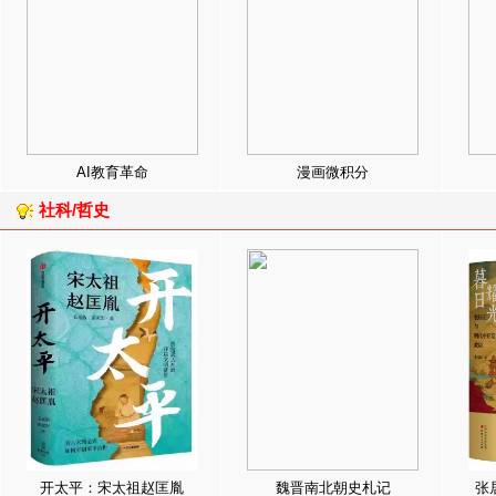
AI教育革命
漫画微积分
社科/哲史
开太平：宋太祖赵匡胤
魏晋南北朝史札记
张