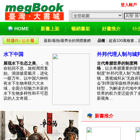
登入帳戶
HOME
新書上架
暢銷書架
好書推介
特
最新/最熱/最齊全的簡體書網
品種
：超過100萬種書
水下中国
外邦代理人制与城
展现水下生态之美
。 。生
古代希腊世界的制度网
命轮回不息，旅程周而复
络
，以古希腊重要的荣
始。洄游披星戴月，进化
制度“外邦代理人制”为透
一眼万年。以中国六种特
镜，透视城邦从“无政府
有水下生物串联六大水
会”到帝国等级秩序的根
域，全面介绍魅力丰富的
转型，为解读古代地中
水下生物多样性和不可思
世界的权力变迁提供了
议的人文奇观...
新视角...
新書推介