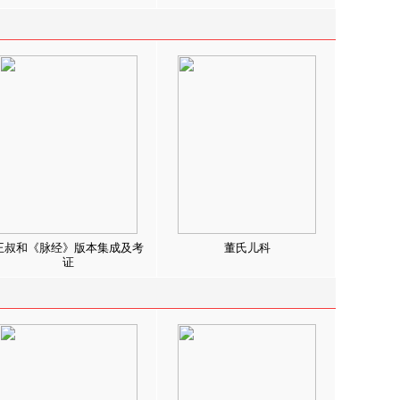
王叔和《脉经》版本集成及考
董氏儿科
证