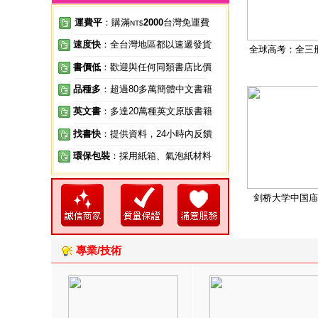
運費平
：購滿
2000
台灣免運費
NT$
速度快
：全台灣地區都以速遞發貨
全球高考：全三
書價低
：歡迎與任何同類書店比價
品種多
：超過80多萬簡體中文書籍
英文書
：多達20萬種英文原版書籍
找書快
：提供資料，24小時內反饋
環保包裝
：採用紙箱、氣泡紙材料
剑桥大学中国庙
專業/技術