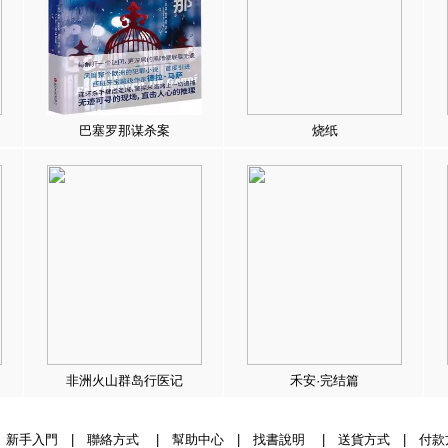
巴塞罗那谋杀案
烧纸
非洲火山群岛行医记
禾安·完结篇
|
新手入門
|
聯絡方式
|
幫助中心
|
找書說明
|
送貨方式
|
付款