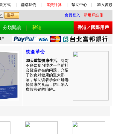
款方式
|
聯絡我們
|
運費計算
|
幫助中心
|
加入書簽
會員登入
新用戶註冊
分類閱讀
雜誌
香港／國際用戶
4日
饮食革命
30天重塑健康生活
。针对
不良饮食习惯这一当前社
会普遍存在的问题，介绍
了饮食对健康的重大影
响，帮助读者学会正确选
择健康的食品，防止陷入
虚假营销的陷阱...