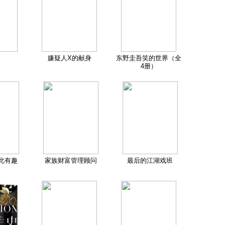
嫌疑人X的献身
东野圭吾笑的世界（全
4册）
此有趣
家族财富管理顾问
最后的江湖戏班