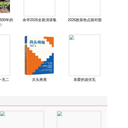
500年的
余华2026全新演讲集
2026政策热点面对面
）
一无二
兵头将尾
亲爱的波伏瓦