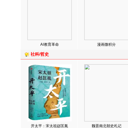
AI教育革命
漫画微积分
社科/哲史
开太平：宋太祖赵匡胤
魏晋南北朝史札记