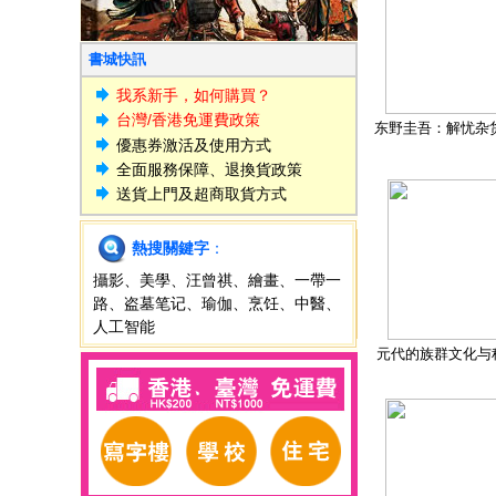
書城快訊
我系新手，如何購買？
台灣/香港免運費政策
东野圭吾：解忧杂
優惠券激活及使用方式
全面服務保障、退換貨政策
送貨上門及超商取貨方式
熱搜關鍵字
：
攝影
、
美學
、
汪曾祺
、
繪畫
、
一帶一
路
、
盗墓笔记
、
瑜伽
、
烹饪
、
中醫
、
人工智能
元代的族群文化与