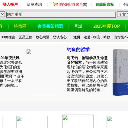
登入帳戶
|
訂單查詢
|
購物車/收銀台
(0)
|
在線留言板
|
付
介
特價區
會員書架精選
月讀
2025年度TOP
100萬種書，正品正价，放心網購，悭钱省心
送貨
：速遞 / 物流，時效：出貨後2-
钓鱼的哲学
1104年变法风
对飞钓、物理学及生命意
盘北宋关键45
义的探索
，当一位深耕物
为“救国”的变
理前沿的理论物理学家握
步步演变成掏
起飞钓竿，被公式与学术
制度黑洞”？改革
会议填满的旅途，忽然长
难？一本书看
出了联结自然与内心的温
期困境...
柔枝桠。在巴西的热带清
流里偶遇鲜见的鳟鱼...