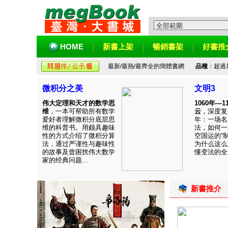
HOME
新書上架
暢銷書架
好書推
最新/最熱/最齊全的簡體書網
品種
：超過
微积分之美
文明3
伟大定理和天才的数学思
1060年—
维
，一本可帮助所有数学
云
，深度复
爱好者理解微积分底层思
年：一场名
维的科普书。用颇具趣味
法，如何一
性的方式介绍了微积分算
空国运的“
法，通过严谨性与趣味性
为什么这么
的故事及曾困扰伟大数学
懂变法的全周
家的经典问题...
新書推介