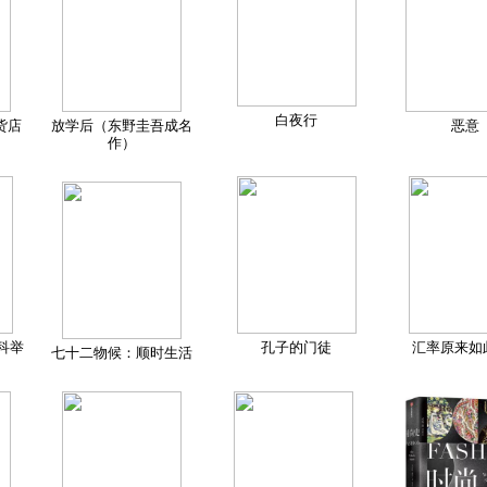
白夜行
货店
放学后（东野圭吾成名
恶意
作）
科举
孔子的门徒
汇率原来如
七十二物候：顺时生活