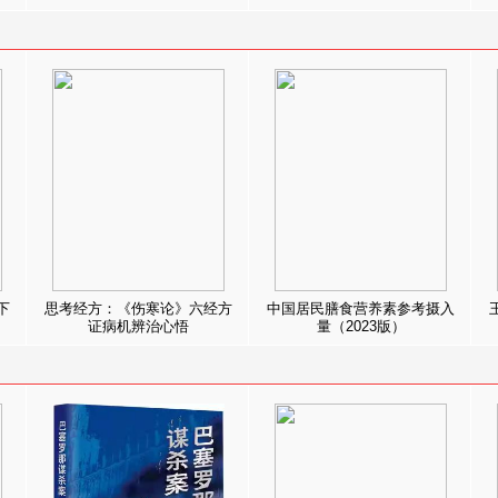
下
思考经方：《伤寒论》六经方
中国居民膳食营养素参考摄入
证病机辨治心悟
量（2023版）