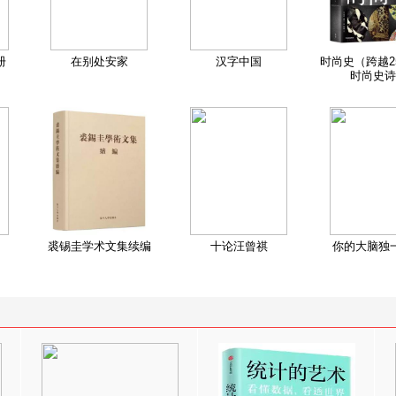
册
在别处安家
汉字中国
时尚史（跨越2
时尚史诗
裘锡圭学术文集续编
十论汪曾祺
你的大脑独