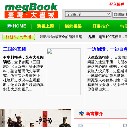
登入帳戶
HOME
新書上架
暢銷書架
好書推介
特
最新/最熱/最齊全的簡體書網
品種
：超過100萬種書
三国的真相
一边崩溃，一边自
有史料根基，又有大众阅
人生应急指南
， 日常情
读感
，全书参照《三国
问题的速查手册，向朋
志》《后汉书》等正统史
表达关心的礼物书：不
料，融合近现代史学研
安慰人没关系，史密斯
究、考古实证多重佐证，
士就是你的治愈系嘴替
杜绝野史戏说与主观臆
耐死型人格修炼指南：
断，还原汉末至魏晋的真
易崩溃没关系，这本书
实宏大历史图景...
你容易自愈...
新書推介