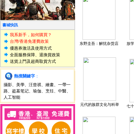
書城快訊
我系新手，如何購買？
台灣/香港免運費政策
东野圭吾：解忧杂货店
放
優惠券激活及使用方式
全面服務保障、退換貨政策
送貨上門及超商取貨方式
熱搜關鍵字
：
攝影
、
美學
、
汪曾祺
、
繪畫
、
一帶一
路
、
盗墓笔记
、
瑜伽
、
烹饪
、
中醫
、
人工智能
元代的族群文化与科举
七