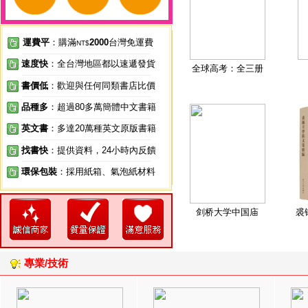
運費平
：購滿
2000
台灣免運費
NT$
速度快
：全台灣地區都以速遞發貨
全球高考：全三册
書價低
：歡迎與任何同類書店比價
品種多
：超過80多萬簡體中文書籍
英文書
：多達20萬種英文原版書籍
找書快
：提供資料，24小時內反饋
環保包裝
：採用紙箱、氣泡紙材料
剑桥大学中国庙
裘
專業/技術