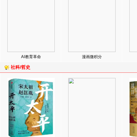
AI教育革命
漫画微积分
社科/哲史