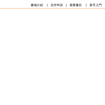
書城介紹
|
合作申請
|
索要書目
|
新手入門