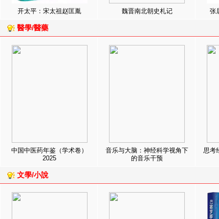
开太平：宋太祖赵匡胤
魏晋南北朝史札记
张
醫學/醫藥
中国中医药年鉴（学术卷）
音乐与大脑：神经科学视角下
思考
2025
的音乐干预
文學/小說