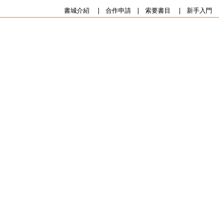
書城介紹
|
合作申請
|
索要書目
|
新手入門