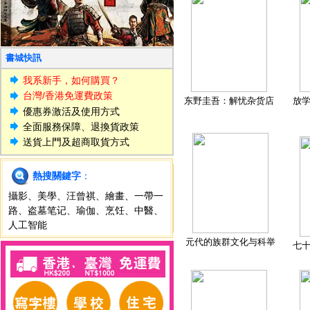
書城快訊
我系新手，如何購買？
台灣/香港免運費政策
东野圭吾：解忧杂货店
放
優惠券激活及使用方式
全面服務保障、退換貨政策
送貨上門及超商取貨方式
熱搜關鍵字
：
攝影
、
美學
、
汪曾祺
、
繪畫
、
一帶一
路
、
盗墓笔记
、
瑜伽
、
烹饪
、
中醫
、
人工智能
元代的族群文化与科举
七