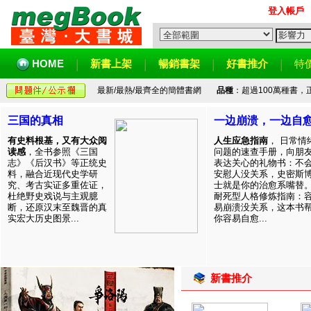
登入帳戶
HOME
新書上架
暢銷書架
好書推介
特
最新/最熱/最齊全的簡體書網
品種
：超過100萬種書
三国的真相
一边崩溃，一边自
有史料根基，又有大众阅
人生应急指南
， 日常情
读感
，全书参照《三国
问题的速查手册，向朋
志》《后汉书》等正统史
表达关心的礼物书：不
料，融合近现代史学研
安慰人没关系，史密斯
究、考古实证多重佐证，
士就是你的治愈系嘴替
杜绝野史戏说与主观臆
耐死型人格修炼指南：
断，还原汉末至魏晋的真
易崩溃没关系，这本书
实宏大历史图景...
你容易自愈...
新書推介