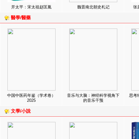
开太平：宋太祖赵匡胤
魏晋南北朝史札记
张
醫學/醫藥
中国中医药年鉴（学术卷）
音乐与大脑：神经科学视角下
思考
2025
的音乐干预
文學/小說