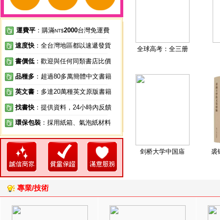
運費平
：購滿
2000
台灣免運費
NT$
速度快
：全台灣地區都以速遞發貨
全球高考：全三册
書價低
：歡迎與任何同類書店比價
品種多
：超過80多萬簡體中文書籍
英文書
：多達20萬種英文原版書籍
找書快
：提供資料，24小時內反饋
環保包裝
：採用紙箱、氣泡紙材料
剑桥大学中国庙
裘
專業/技術