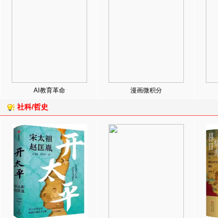
AI教育革命
漫画微积分
社科/哲史