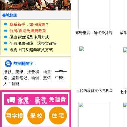
書城快訊
我系新手，如何購買？
台灣/香港免運費政策
东野圭吾：解忧杂货店
放
優惠券激活及使用方式
全面服務保障、退換貨政策
送貨上門及超商取貨方式
熱搜關鍵字
：
攝影
、
美學
、
汪曾祺
、
繪畫
、
一帶一
路
、
盗墓笔记
、
瑜伽
、
烹饪
、
中醫
、
人工智能
元代的族群文化与科举
七