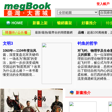
登入帳戶
HOME
新書上架
暢銷書架
好書推介
特
最新/最熱/最齊全的簡體書網
品種
：超過100萬種書
文明3
钓鱼的哲学
1060年—1104年变法风
对飞钓、物理学及生命
云
，深度复盘北宋关键45
义的探索
，当一位深耕
年：一场名为“救国”的变
理前沿的理论物理学家
法，如何一步步演变成掏
起飞钓竿，被公式与学
空国运的“制度黑洞”？改革
会议填满的旅途，忽然
为什么这么难？一本书看
出了联结自然与内心的
懂变法的全周期困境...
柔枝桠。在巴西的热带
流里偶遇鲜见的鳟鱼...
新書推介