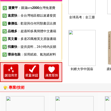
運費平
：購滿
2000
台灣免運費
NT$
速度快
：全台灣地區都以速遞發貨
全球高考：全三册
書價低
：歡迎與任何同類書店比價
品種多
：超過80多萬簡體中文書籍
英文書
：多達20萬種英文原版書籍
找書快
：提供資料，24小時內反饋
環保包裝
：採用紙箱、氣泡紙材料
剑桥大学中国庙
裘
專業/技術