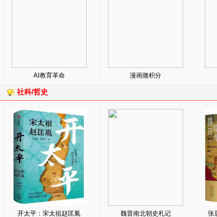
AI教育革命
漫画微积分
社科/哲史
开太平：宋太祖赵匡胤
魏晋南北朝史札记
张