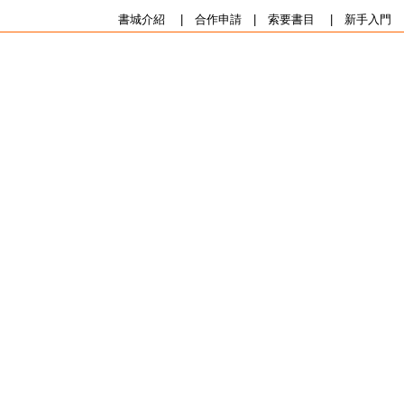
書城介紹
|
合作申請
|
索要書目
|
新手入門