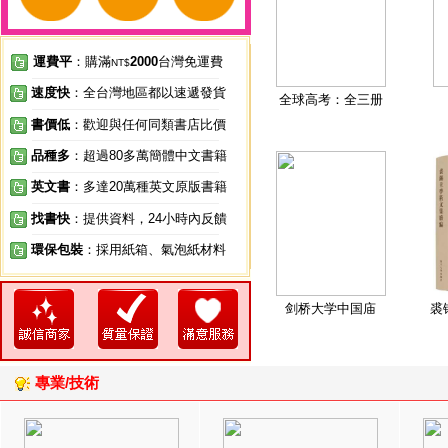
運費平
：購滿
2000
台灣免運費
NT$
速度快
：全台灣地區都以速遞發貨
全球高考：全三册
書價低
：歡迎與任何同類書店比價
品種多
：超過80多萬簡體中文書籍
英文書
：多達20萬種英文原版書籍
找書快
：提供資料，24小時內反饋
環保包裝
：採用紙箱、氣泡紙材料
剑桥大学中国庙
裘
專業/技術