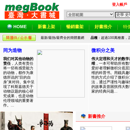
登入帳戶
HOME
新書上架
暢銷書架
好書推介
特
最新/最熱/最齊全的簡體書網
品種
：超過100萬種書
同为造物
微积分之美
我们对其他动物的
伟大定理和天才的数学
责任
，人类有责任
维
，一本可帮助所有数
将一切有感受能力
爱好者理解微积分底层
的动物，都作为康
维的科普书。用颇具趣
德所说的“目的自
性的方式介绍了微积分
身”来对待。集中呈
法，通过严谨性与趣味
现了科斯嘉德关于
的故事及曾困扰伟大数
动物议题的核心研
家的经典问题...
究成果，也是动物
伦理领域的重要著
作。...
新書推介