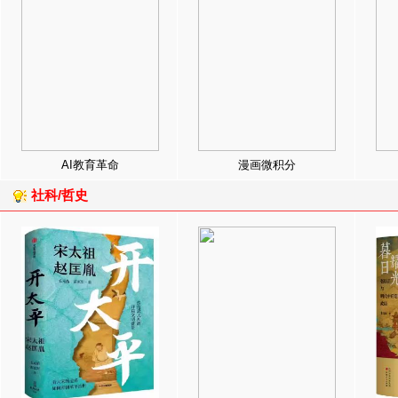
AI教育革命
漫画微积分
社科/哲史