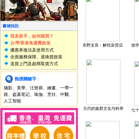
書城快訊
我系新手，如何購買？
台灣/香港免運費政策
东野圭吾：解忧杂货店
放
優惠券激活及使用方式
全面服務保障、退換貨政策
送貨上門及超商取貨方式
熱搜關鍵字
：
攝影
、
美學
、
汪曾祺
、
繪畫
、
一帶一
路
、
盗墓笔记
、
瑜伽
、
烹饪
、
中醫
、
人工智能
元代的族群文化与科举
七