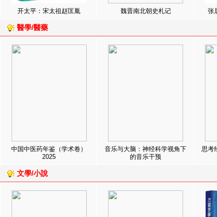
开太平：宋太祖赵匡胤
魏晋南北朝史札记
张
醫學/醫藥
中国中医药年鉴（学术卷）
音乐与大脑：神经科学视角下
思考
2025
的音乐干预
文學/小說