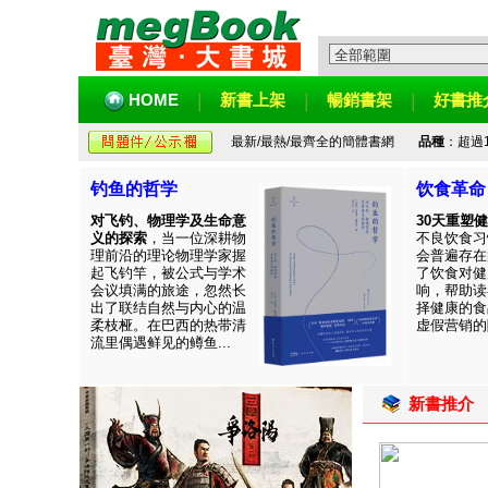
HOME
新書上架
暢銷書架
好書推
最新/最熱/最齊全的簡體書網
品種
：超過
钓鱼的哲学
饮食革命
对飞钓、物理学及生命意
30天重塑
义的探索
，当一位深耕物
不良饮食习
理前沿的理论物理学家握
会普遍存在
起飞钓竿，被公式与学术
了饮食对健
会议填满的旅途，忽然长
响，帮助读
出了联结自然与内心的温
择健康的食
柔枝桠。在巴西的热带清
虚假营销的陷
流里偶遇鲜见的鳟鱼...
新書推介