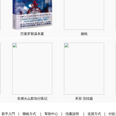
巴塞罗那谋杀案
烧纸
非洲火山群岛行医记
禾安·完结篇
|
新手入門
|
聯絡方式
|
幫助中心
|
找書說明
|
送貨方式
|
付款