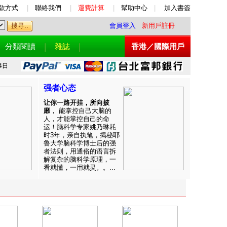
款方式
|
聯絡我們
|
運費計算
|
幫助中心
|
加入書簽
會員登入
新用戶註冊
分類閱讀
雜誌
香港／國際用戶
4日
强者心态
让你一路开挂，所向披
靡
， 能掌控自己大脑的
人，才能掌控自己的命
运！脑科学专家姚乃琳耗
时3年，亲自执笔，揭秘耶
鲁大学脑科学博士后的强
者法则，用通俗的语言拆
解复杂的脑科学原理，一
看就懂，一用就灵。。...