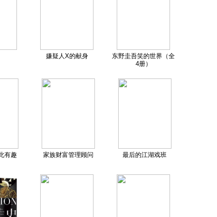
嫌疑人X的献身
东野圭吾笑的世界（全
4册）
此有趣
家族财富管理顾问
最后的江湖戏班