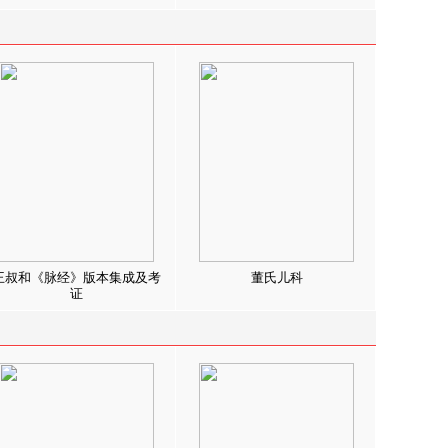
王叔和《脉经》版本集成及考
董氏儿科
证