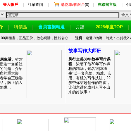
登入帳戶
|
訂單查詢
|
購物車/收銀台
(0)
|
在線留言板
|
付
介
特價區
會員書架精選
月讀
2025年度TOP
100萬種書，正品正价，放心網購，悭钱省心
送貨
：速遞 / 物流，時效：出貨後2-
故事写作大师班
健康生活
。针对
风行全美30年故事写作课
惯这一当前社
程
，浓缩了他30年写作课
的问题，介绍
程的精华，知名“剧本医
康的重大影
生”以一套完整、精准、实
者学会正确选
用、有机的写作技法，22
品，防止陷入
步带你穿越创作的迷雾，
阱...
让创意进化成别人写不出
来的好故事！……...