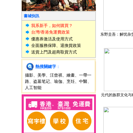
書城快訊
我系新手，如何購買？
台灣/香港免運費政策
东野圭吾：解忧杂
優惠券激活及使用方式
全面服務保障、退換貨政策
送貨上門及超商取貨方式
熱搜關鍵字
：
攝影
、
美學
、
汪曾祺
、
繪畫
、
一帶一
路
、
盗墓笔记
、
瑜伽
、
烹饪
、
中醫
、
人工智能
元代的族群文化与