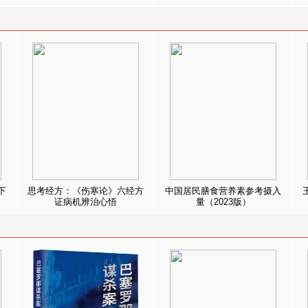
下
思考经方：《伤寒论》六经方
中国居民膳食营养素参考摄入
证病机辨治心悟
量（2023版）