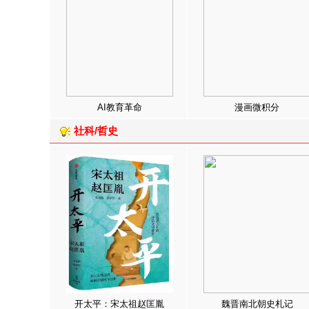
AI教育革命
漫画微积分
社科/哲史
开太平：宋太祖赵匡胤
魏晋南北朝史札记