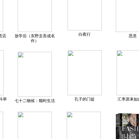
白夜行
货店
放学后（东野圭吾成名
恶意
作）
科举
孔子的门徒
汇率原来如
七十二物候：顺时生活