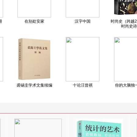
册
在别处安家
汉字中国
时尚史（跨越2
时尚史诗
裘锡圭学术文集续编
十论汪曾祺
你的大脑独