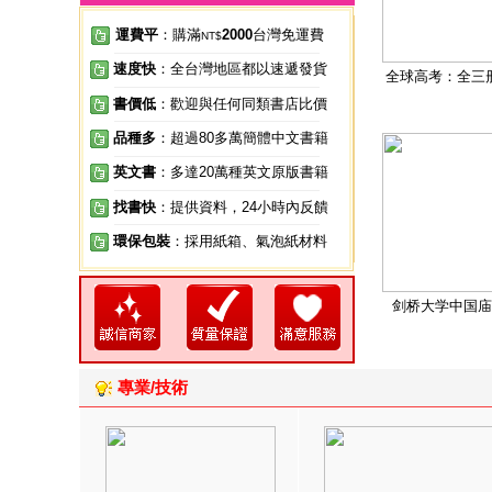
運費平
：購滿
2000
台灣免運費
NT$
速度快
：全台灣地區都以速遞發貨
全球高考：全三
書價低
：歡迎與任何同類書店比價
品種多
：超過80多萬簡體中文書籍
英文書
：多達20萬種英文原版書籍
找書快
：提供資料，24小時內反饋
環保包裝
：採用紙箱、氣泡紙材料
剑桥大学中国庙
專業/技術