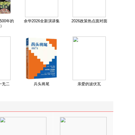
500年的
余华2026全新演讲集
2026政策热点面对面
）
一无二
兵头将尾
亲爱的波伏瓦