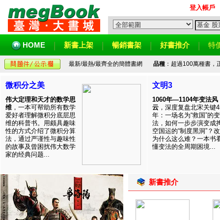
登入帳戶
HOME
新書上架
暢銷書架
好書推介
特
最新/最熱/最齊全的簡體書網
品種
：超過100萬種書
微积分之美
文明3
伟大定理和天才的数学思
1060年—1104年变法风
维
，一本可帮助所有数学
云
，深度复盘北宋关键4
爱好者理解微积分底层思
年：一场名为“救国”的变
维的科普书。用颇具趣味
法，如何一步步演变成
性的方式介绍了微积分算
空国运的“制度黑洞”？
法，通过严谨性与趣味性
为什么这么难？一本书
的故事及曾困扰伟大数学
懂变法的全周期困境...
家的经典问题...
新書推介