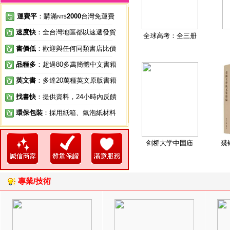
運費平
：購滿
2000
台灣免運費
NT$
速度快
：全台灣地區都以速遞發貨
全球高考：全三册
書價低
：歡迎與任何同類書店比價
品種多
：超過80多萬簡體中文書籍
英文書
：多達20萬種英文原版書籍
找書快
：提供資料，24小時內反饋
環保包裝
：採用紙箱、氣泡紙材料
剑桥大学中国庙
裘
專業/技術