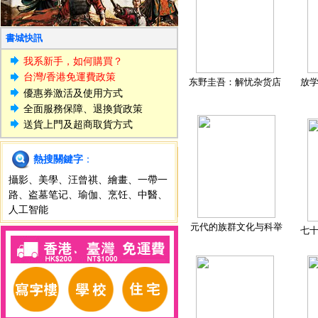
書城快訊
我系新手，如何購買？
台灣/香港免運費政策
东野圭吾：解忧杂货店
放
優惠券激活及使用方式
全面服務保障、退換貨政策
送貨上門及超商取貨方式
熱搜關鍵字
：
攝影
、
美學
、
汪曾祺
、
繪畫
、
一帶一
路
、
盗墓笔记
、
瑜伽
、
烹饪
、
中醫
、
人工智能
元代的族群文化与科举
七