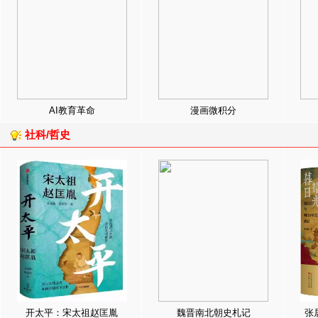
AI教育革命
漫画微积分
社科/哲史
开太平：宋太祖赵匡胤
魏晋南北朝史札记
张