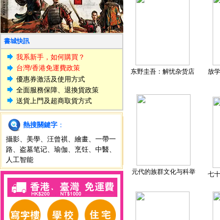
書城快訊
我系新手，如何購買？
台灣/香港免運費政策
东野圭吾：解忧杂货店
放
優惠券激活及使用方式
全面服務保障、退換貨政策
送貨上門及超商取貨方式
熱搜關鍵字
：
攝影
、
美學
、
汪曾祺
、
繪畫
、
一帶一
路
、
盗墓笔记
、
瑜伽
、
烹饪
、
中醫
、
人工智能
元代的族群文化与科举
七