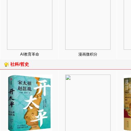
AI教育革命
漫画微积分
社科/哲史