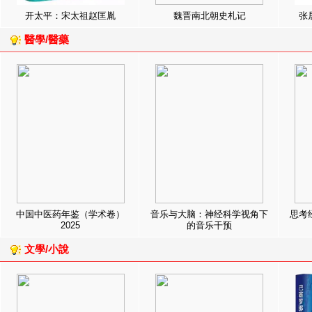
开太平：宋太祖赵匡胤
魏晋南北朝史札记
张
醫學/醫藥
中国中医药年鉴（学术卷）
音乐与大脑：神经科学视角下
思考
2025
的音乐干预
文學/小說