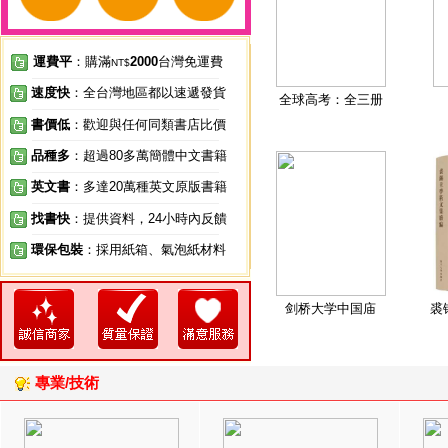
運費平
：購滿
2000
台灣免運費
NT$
速度快
：全台灣地區都以速遞發貨
全球高考：全三册
書價低
：歡迎與任何同類書店比價
品種多
：超過80多萬簡體中文書籍
英文書
：多達20萬種英文原版書籍
找書快
：提供資料，24小時內反饋
環保包裝
：採用紙箱、氣泡紙材料
剑桥大学中国庙
裘
專業/技術