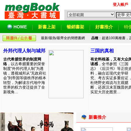
登入帳戶
HOME
新書上架
暢銷書架
好書推介
特
最新/最熱/最齊全的簡體書網
品種
：超過100萬種書
外邦代理人制与城邦
三国的真相
古代希腊世界的制度网
有史料根基，又有大众
络
，以古希腊重要的荣誉
读感
，全书参照《三国
制度“外邦代理人制”为透
志》《后汉书》等正统
镜，透视城邦从“无政府社
料，融合近现代史学研
会”到帝国等级秩序的根本
究、考古实证多重佐证
转型，为解读古代地中海
杜绝野史戏说与主观臆
世界的权力变迁提供了全
断，还原汉末至魏晋的
新视角...
实宏大历史图景...
新書推介