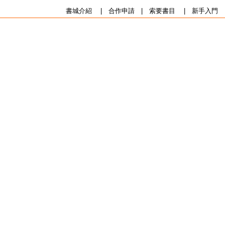
書城介紹
|
合作申請
|
索要書目
|
新手入門