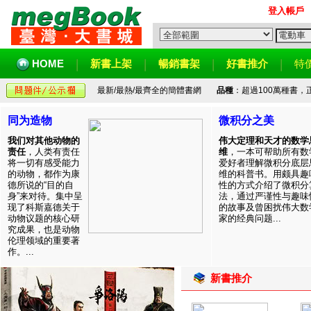
登入帳戶
HOME
新書上架
暢銷書架
好書推介
特
最新/最熱/最齊全的簡體書網
品種
：超過100萬種書
同为造物
微积分之美
我们对其他动物的
伟大定理和天才的数学
责任
，人类有责任
维
，一本可帮助所有数
将一切有感受能力
爱好者理解微积分底层
的动物，都作为康
维的科普书。用颇具趣
德所说的“目的自
性的方式介绍了微积分
身”来对待。集中呈
法，通过严谨性与趣味
现了科斯嘉德关于
的故事及曾困扰伟大数
动物议题的核心研
家的经典问题...
究成果，也是动物
伦理领域的重要著
作。...
新書推介