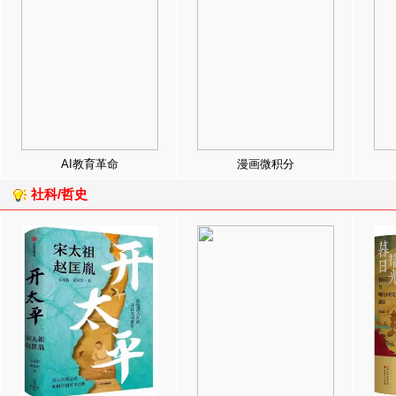
AI教育革命
漫画微积分
社科/哲史