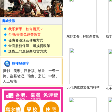
書城快訊
我系新手，如何購買？
台灣/香港免運費政策
东野圭吾：解忧杂货店
放
優惠券激活及使用方式
全面服務保障、退換貨政策
送貨上門及超商取貨方式
熱搜關鍵字
：
攝影
、
美學
、
汪曾祺
、
繪畫
、
一帶一
路
、
盗墓笔记
、
瑜伽
、
烹饪
、
中醫
、
人工智能
元代的族群文化与科举
七