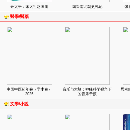
开太平：宋太祖赵匡胤
魏晋南北朝史札记
张
醫學/醫藥
中国中医药年鉴（学术卷）
音乐与大脑：神经科学视角下
思考
2025
的音乐干预
文學/小說