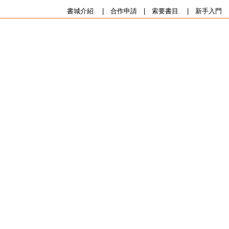
書城介紹
|
合作申請
|
索要書目
|
新手入門