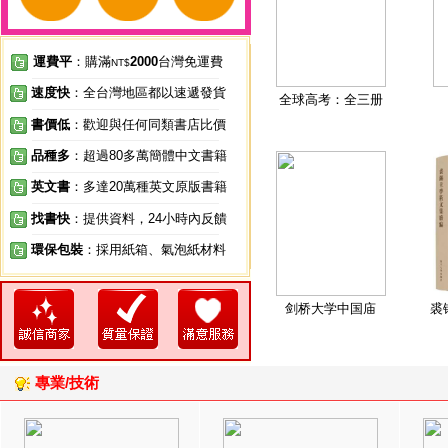
運費平
：購滿
2000
台灣免運費
NT$
速度快
：全台灣地區都以速遞發貨
全球高考：全三册
書價低
：歡迎與任何同類書店比價
品種多
：超過80多萬簡體中文書籍
英文書
：多達20萬種英文原版書籍
找書快
：提供資料，24小時內反饋
環保包裝
：採用紙箱、氣泡紙材料
剑桥大学中国庙
裘
專業/技術