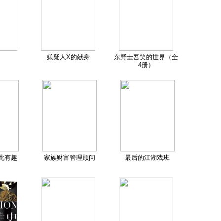
嫌疑人X的献身
东野圭吾笑的世界（全
4册）
此有趣
家族财富管理顾问
最后的江湖戏班