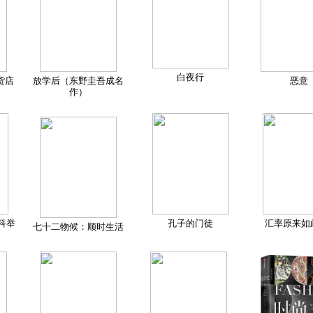
白夜行
货店
放学后（东野圭吾成名
恶意
作）
科举
孔子的门徒
汇率原来如
七十二物候：顺时生活