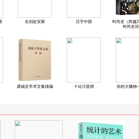
册
在别处安家
汉字中国
时尚史（跨越2
时尚史诗
裘锡圭学术文集续编
十论汪曾祺
你的大脑独