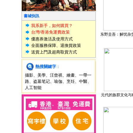
書城快訊
我系新手，如何購買？
台灣/香港免運費政策
东野圭吾：解忧杂
優惠券激活及使用方式
全面服務保障、退換貨政策
送貨上門及超商取貨方式
熱搜關鍵字
：
攝影
、
美學
、
汪曾祺
、
繪畫
、
一帶一
路
、
盗墓笔记
、
瑜伽
、
烹饪
、
中醫
、
人工智能
元代的族群文化与