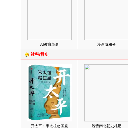
AI教育革命
漫画微积分
社科/哲史
开太平：宋太祖赵匡胤
魏晋南北朝史札记