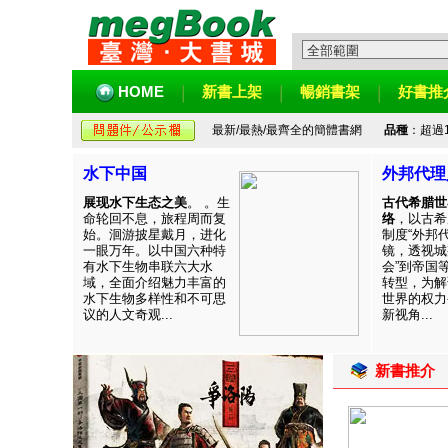
HOME
新書上架
暢銷書架
好書推
最新/最熱/最齊全的簡體書網
品種
：超過
水下中国
外邦代理
展现水下生态之美
。 。生
古代希腊世
命轮回不息，旅程周而复
络
，以古希
始。洄游披星戴月，进化
制度“外邦
一眼万年。以中国六种特
镜，透视城
有水下生物串联六大水
会”到帝国
域，全面介绍魅力丰富的
转型，为解
水下生物多样性和不可思
世界的权力
议的人文奇观...
新视角...
新書推介