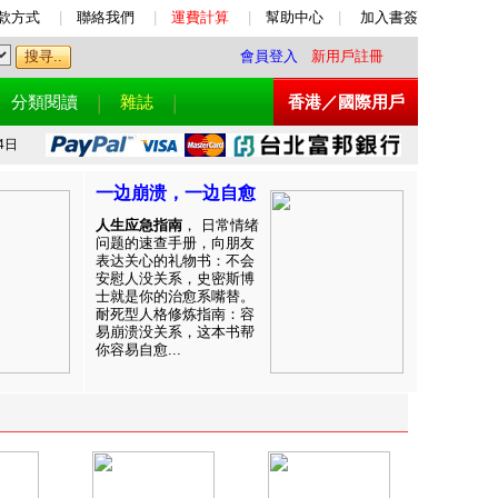
款方式
|
聯絡我們
|
運費計算
|
幫助中心
|
加入書簽
會員登入
新用戶註冊
分類閱讀
雜誌
香港／國際用戶
4日
一边崩溃，一边自愈
人生应急指南
， 日常情绪
问题的速查手册，向朋友
表达关心的礼物书：不会
安慰人没关系，史密斯博
士就是你的治愈系嘴替。
耐死型人格修炼指南：容
易崩溃没关系，这本书帮
你容易自愈...