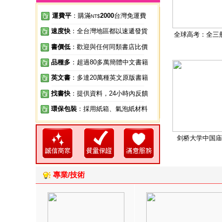
運費平
：購滿
2000
台灣免運費
NT$
速度快
：全台灣地區都以速遞發貨
全球高考：全三
書價低
：歡迎與任何同類書店比價
品種多
：超過80多萬簡體中文書籍
英文書
：多達20萬種英文原版書籍
找書快
：提供資料，24小時內反饋
環保包裝
：採用紙箱、氣泡紙材料
剑桥大学中国庙
專業/技術