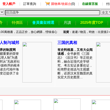
登入帳戶
|
訂單查詢
|
購物車/收銀台
(0)
|
在線留言板
|
付
介
特價區
會員書架精選
月讀
2025年度TOP
100萬種書，正品正价，放心網購，悭钱省心
送貨
：速遞 / 物流，時效：出貨後2-
人制与城邦
三国的真相
界的制度网
有史料根基，又有大众阅
腊重要的荣誉
读感
，全书参照《三国
代理人制”为透
志》《后汉书》等正统史
邦从“无政府社
料，融合近现代史学研
等级秩序的根本
究、考古实证多重佐证，
读古代地中海
杜绝野史戏说与主观臆
变迁提供了全
断，还原汉末至魏晋的真
实宏大历史图景...