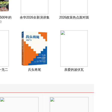
500年的
余华2026全新演讲集
2026政策热点面对面
）
一无二
兵头将尾
亲爱的波伏瓦