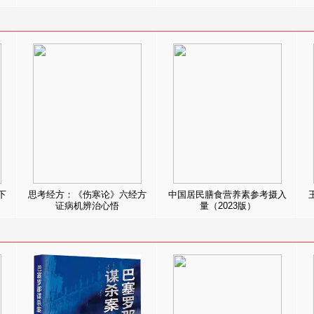
下
思考经方：《伤寒论》六经方
中国居民膳食营养素参考摄入
证病机辨治心悟
量（2023版）