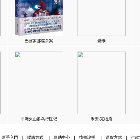
巴塞罗那谋杀案
烧纸
非洲火山群岛行医记
禾安·完结篇
|
新手入門
|
聯絡方式
|
幫助中心
|
找書說明
|
送貨方式
|
付款