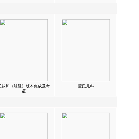
王叔和《脉经》版本集成及考
董氏儿科
证