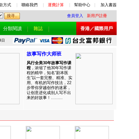
款方式
|
聯絡我們
|
運費計算
|
幫助中心
|
加入書簽
會員登入
新用戶註冊
分類閱讀
雜誌
香港／國際用戶
4日
故事写作大师班
风行全美30年故事写作课
程
，浓缩了他30年写作课
程的精华，知名“剧本医
生”以一套完整、精准、实
用、有机的写作技法，22
步带你穿越创作的迷雾，
让创意进化成别人写不出
来的好故事！……...