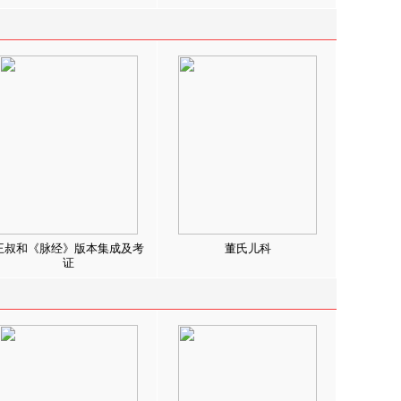
王叔和《脉经》版本集成及考
董氏儿科
证