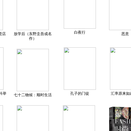
白夜行
货店
放学后（东野圭吾成名
恶意
作）
科举
孔子的门徒
汇率原来如
七十二物候：顺时生活