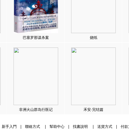
巴塞罗那谋杀案
烧纸
非洲火山群岛行医记
禾安·完结篇
|
新手入門
|
聯絡方式
|
幫助中心
|
找書說明
|
送貨方式
|
付款