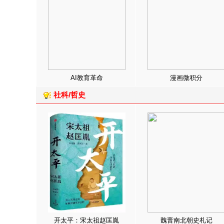
AI教育革命
漫画微积分
社科/哲史
开太平：宋太祖赵匡胤
魏晋南北朝史札记