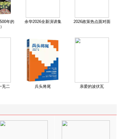
500年的
余华2026全新演讲集
2026政策热点面对面
）
一无二
兵头将尾
亲爱的波伏瓦