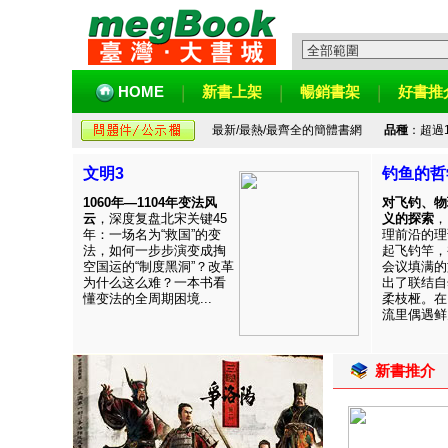
HOME
新書上架
暢銷書架
好書推
最新/最熱/最齊全的簡體書網
品種
：超過
文明3
钓鱼的哲
1060年—1104年变法风
对飞钓、物
云
，深度复盘北宋关键45
义的探索
，
年：一场名为“救国”的变
理前沿的理
法，如何一步步演变成掏
起飞钓竿，
空国运的“制度黑洞”？改革
会议填满的
为什么这么难？一本书看
出了联结自
懂变法的全周期困境...
柔枝桠。在
流里偶遇鲜见
新書推介