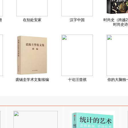
册
在别处安家
汉字中国
时尚史（跨越2
时尚史诗
裘锡圭学术文集续编
十论汪曾祺
你的大脑独