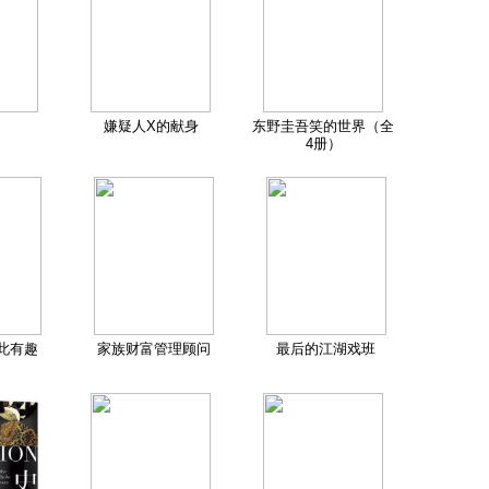
嫌疑人X的献身
东野圭吾笑的世界（全
4册）
此有趣
家族财富管理顾问
最后的江湖戏班