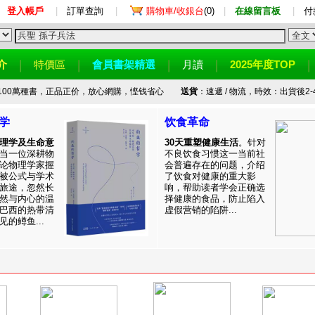
登入帳戶
|
訂單查詢
|
購物車/收銀台
(0)
|
在線留言板
|
付
介
特價區
會員書架精選
月讀
2025年度TOP
100萬種書，正品正价，放心網購，悭钱省心
送貨
：速遞 / 物流，時效：出貨後2-
学
饮食革命
理学及生命意
30天重塑健康生活
。针对
当一位深耕物
不良饮食习惯这一当前社
论物理学家握
会普遍存在的问题，介绍
被公式与学术
了饮食对健康的重大影
旅途，忽然长
响，帮助读者学会正确选
然与内心的温
择健康的食品，防止陷入
巴西的热带清
虚假营销的陷阱...
的鳟鱼...