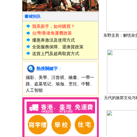
書城快訊
我系新手，如何購買？
台灣/香港免運費政策
东野圭吾：解忧杂
優惠券激活及使用方式
全面服務保障、退換貨政策
送貨上門及超商取貨方式
熱搜關鍵字
：
攝影
、
美學
、
汪曾祺
、
繪畫
、
一帶一
路
、
盗墓笔记
、
瑜伽
、
烹饪
、
中醫
、
人工智能
元代的族群文化与