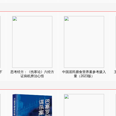
下
思考经方：《伤寒论》六经方
中国居民膳食营养素参考摄入
证病机辨治心悟
量（2023版）