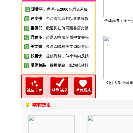
運費平
：購滿
2000
台灣免運費
NT$
速度快
：全台灣地區都以速遞發貨
全球高考：全三
書價低
：歡迎與任何同類書店比價
品種多
：超過80多萬簡體中文書籍
英文書
：多達20萬種英文原版書籍
找書快
：提供資料，24小時內反饋
環保包裝
：採用紙箱、氣泡紙材料
剑桥大学中国庙
專業/技術