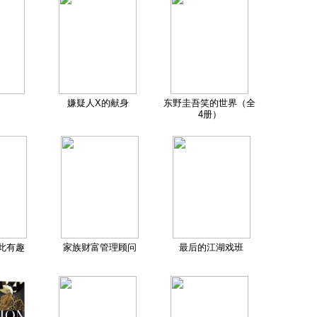
嫌疑人X的献身
东野圭吾笑的世界（全
4册）
此有趣
家族财富管理顾问
最后的江湖戏班