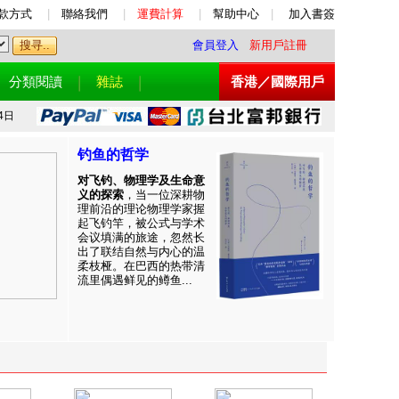
款方式
|
聯絡我們
|
運費計算
|
幫助中心
|
加入書簽
會員登入
新用戶註冊
分類閱讀
雜誌
香港／國際用戶
4日
钓鱼的哲学
对飞钓、物理学及生命意
义的探索
，当一位深耕物
理前沿的理论物理学家握
起飞钓竿，被公式与学术
会议填满的旅途，忽然长
出了联结自然与内心的温
柔枝桠。在巴西的热带清
流里偶遇鲜见的鳟鱼...