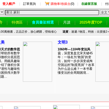
登入帳戶
|
訂單查詢
|
購物車/收銀台
(0)
|
在線留言板
|
付
介
特價區
會員書架精選
月讀
2025年度TOP
100萬種書，正品正价，放心網購，悭钱省心
送貨
：速遞 / 物流，時效：出貨後2-
之美
文明3
和天才的数学思
1060年—1104年变法风
可帮助所有数学
云
，深度复盘北宋关键45
解微积分底层思
年：一场名为“救国”的变
书。用颇具趣味
法，如何一步步演变成掏
介绍了微积分算
空国运的“制度黑洞”？改革
严谨性与趣味性
为什么这么难？一本书看
曾困扰伟大数学
懂变法的全周期困境...
...