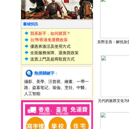
書城快訊
我系新手，如何購買？
台灣/香港免運費政策
东野圭吾：解忧杂
優惠券激活及使用方式
全面服務保障、退換貨政策
送貨上門及超商取貨方式
熱搜關鍵字
：
攝影
、
美學
、
汪曾祺
、
繪畫
、
一帶一
路
、
盗墓笔记
、
瑜伽
、
烹饪
、
中醫
、
人工智能
元代的族群文化与