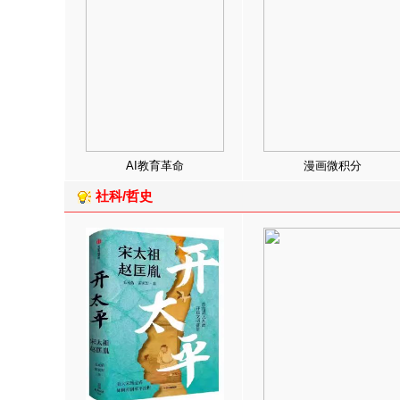
AI教育革命
漫画微积分
社科/哲史