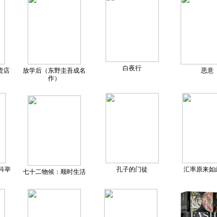
白夜行
货店
放学后（东野圭吾成名
恶意
作）
科举
孔子的门徒
汇率原来如
七十二物候：顺时生活