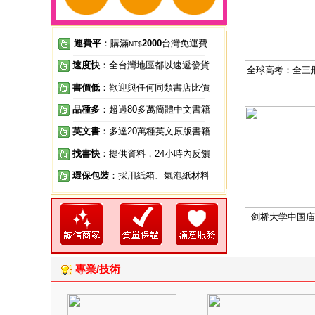
運費平
：購滿
2000
台灣免運費
NT$
速度快
：全台灣地區都以速遞發貨
全球高考：全三
書價低
：歡迎與任何同類書店比價
品種多
：超過80多萬簡體中文書籍
英文書
：多達20萬種英文原版書籍
找書快
：提供資料，24小時內反饋
環保包裝
：採用紙箱、氣泡紙材料
剑桥大学中国庙
專業/技術