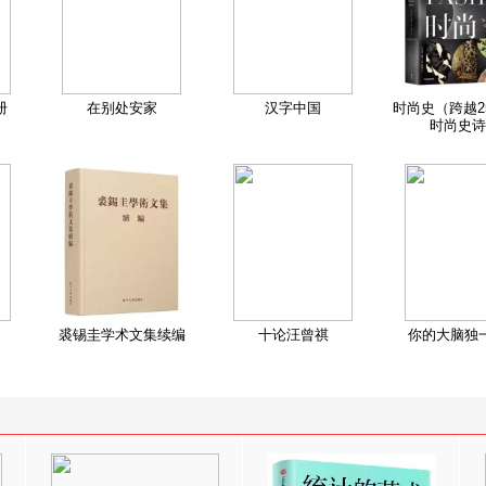
册
在别处安家
汉字中国
时尚史（跨越2
时尚史诗
裘锡圭学术文集续编
十论汪曾祺
你的大脑独