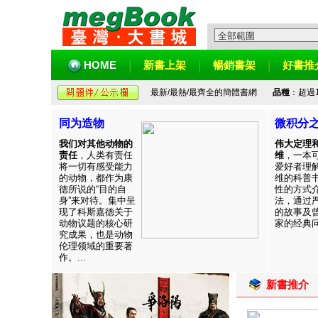
HOME
新書上架
暢銷書架
好書推
最新/最熱/最齊全的簡體書網
品種
：超過
同为造物
微积分
我们对其他动物的
伟大定理
责任
，人类有责任
维
，一本
将一切有感受能力
爱好者理
的动物，都作为康
维的科普
德所说的“目的自
性的方式
身”来对待。集中呈
法，通过
现了科斯嘉德关于
的故事及
动物议题的核心研
家的经典问题
究成果，也是动物
伦理领域的重要著
作。...
新書推介