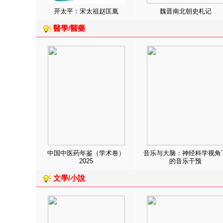
开太平：宋太祖赵匡胤
魏晋南北朝史札记
醫學/醫藥
中国中医药年鉴（学术卷）
音乐与大脑：神经科学视角
2025
的音乐干预
文學/小說