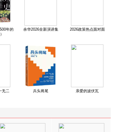
500年的
余华2026全新演讲集
2026政策热点面对面
）
一无二
兵头将尾
亲爱的波伏瓦