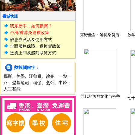
書城快訊
我系新手，如何購買？
台灣/香港免運費政策
东野圭吾：解忧杂货店
放
優惠券激活及使用方式
全面服務保障、退換貨政策
送貨上門及超商取貨方式
熱搜關鍵字
：
攝影
、
美學
、
汪曾祺
、
繪畫
、
一帶一
路
、
盗墓笔记
、
瑜伽
、
烹饪
、
中醫
、
人工智能
元代的族群文化与科举
七