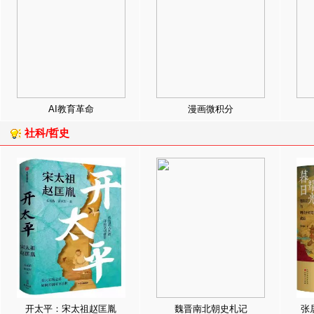
AI教育革命
漫画微积分
社科/哲史
开太平：宋太祖赵匡胤
魏晋南北朝史札记
张