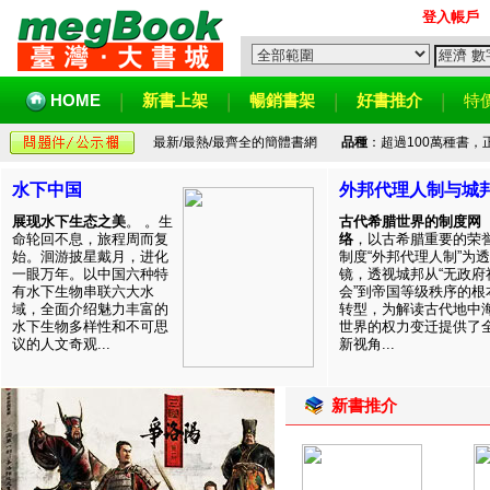
登入帳戶
HOME
新書上架
暢銷書架
好書推介
特
最新/最熱/最齊全的簡體書網
品種
：超過100萬種書
水下中国
外邦代理人制与城
展现水下生态之美
。 。生
古代希腊世界的制度网
命轮回不息，旅程周而复
络
，以古希腊重要的荣
始。洄游披星戴月，进化
制度“外邦代理人制”为透
一眼万年。以中国六种特
镜，透视城邦从“无政府
有水下生物串联六大水
会”到帝国等级秩序的根
域，全面介绍魅力丰富的
转型，为解读古代地中
水下生物多样性和不可思
世界的权力变迁提供了
议的人文奇观...
新视角...
新書推介