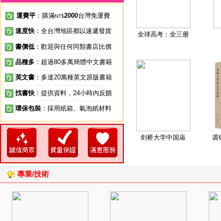
運費平
：購滿
2000
台灣免運費
NT$
速度快
：全台灣地區都以速遞發貨
全球高考：全三册
書價低
：歡迎與任何同類書店比價
品種多
：超過80多萬簡體中文書籍
英文書
：多達20萬種英文原版書籍
找書快
：提供資料，24小時內反饋
環保包裝
：採用紙箱、氣泡紙材料
剑桥大学中国庙
裘
專業/技術