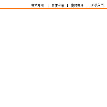
書城介紹
|
合作申請
|
索要書目
|
新手入門