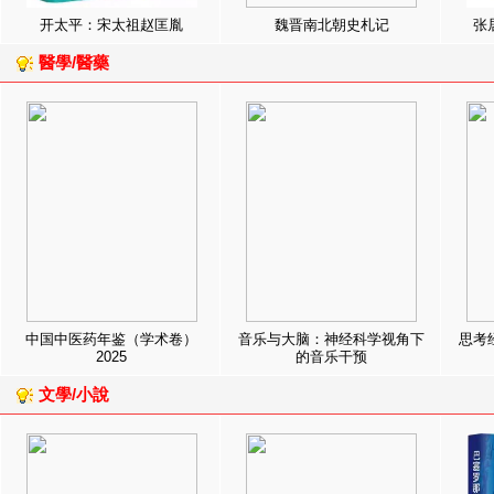
开太平：宋太祖赵匡胤
魏晋南北朝史札记
张
醫學/醫藥
中国中医药年鉴（学术卷）
音乐与大脑：神经科学视角下
思考
2025
的音乐干预
文學/小說