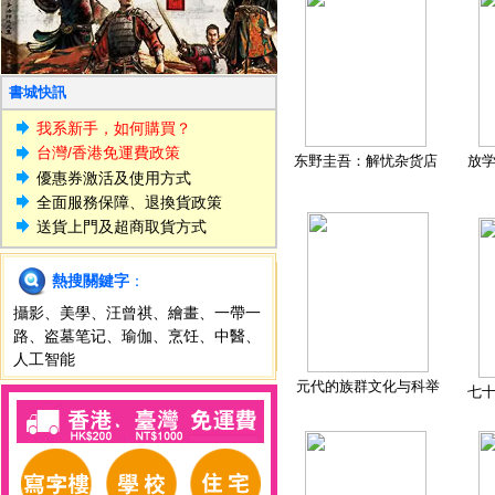
書城快訊
我系新手，如何購買？
台灣/香港免運費政策
东野圭吾：解忧杂货店
放
優惠券激活及使用方式
全面服務保障、退換貨政策
送貨上門及超商取貨方式
熱搜關鍵字
：
攝影
、
美學
、
汪曾祺
、
繪畫
、
一帶一
路
、
盗墓笔记
、
瑜伽
、
烹饪
、
中醫
、
人工智能
元代的族群文化与科举
七