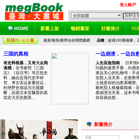
登入帳戶
HOME
新書上架
暢銷書架
好書推介
特
最新/最熱/最齊全的簡體書網
品種
：超過100萬種書
三国的真相
一边崩溃，一边自
有史料根基，又有大众阅
人生应急指南
， 日常情
读感
，全书参照《三国
问题的速查手册，向朋
志》《后汉书》等正统史
表达关心的礼物书：不
料，融合近现代史学研
安慰人没关系，史密斯
究、考古实证多重佐证，
士就是你的治愈系嘴替
杜绝野史戏说与主观臆
耐死型人格修炼指南：
断，还原汉末至魏晋的真
易崩溃没关系，这本书
实宏大历史图景...
你容易自愈...
新書推介