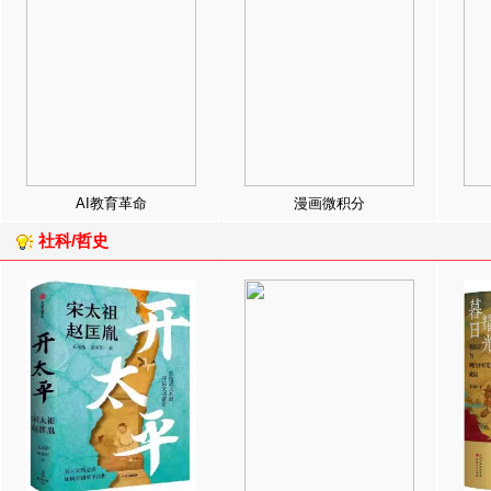
AI教育革命
漫画微积分
社科/哲史