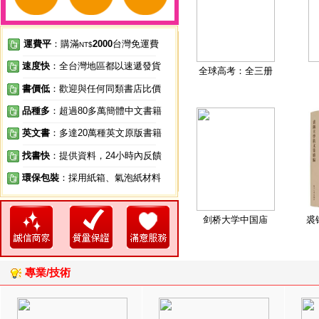
運費平
：購滿
2000
台灣免運費
NT$
速度快
：全台灣地區都以速遞發貨
全球高考：全三册
書價低
：歡迎與任何同類書店比價
品種多
：超過80多萬簡體中文書籍
英文書
：多達20萬種英文原版書籍
找書快
：提供資料，24小時內反饋
環保包裝
：採用紙箱、氣泡紙材料
剑桥大学中国庙
裘
專業/技術