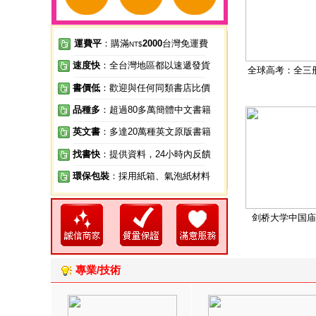
運費平
：購滿
2000
台灣免運費
NT$
速度快
：全台灣地區都以速遞發貨
全球高考：全三
書價低
：歡迎與任何同類書店比價
品種多
：超過80多萬簡體中文書籍
英文書
：多達20萬種英文原版書籍
找書快
：提供資料，24小時內反饋
環保包裝
：採用紙箱、氣泡紙材料
剑桥大学中国庙
專業/技術