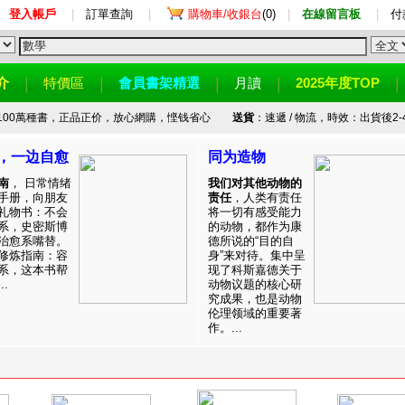
登入帳戶
|
訂單查詢
|
購物車/收銀台
(0)
|
在線留言板
|
付
介
特價區
會員書架精選
月讀
2025年度TOP
100萬種書，正品正价，放心網購，悭钱省心
送貨
：速遞 / 物流，時效：出貨後2-
，一边自愈
同为造物
南
， 日常情绪
我们对其他动物的
手册，向朋友
责任
，人类有责任
礼物书：不会
将一切有感受能力
系，史密斯博
的动物，都作为康
治愈系嘴替。
德所说的“目的自
修炼指南：容
身”来对待。集中呈
系，这本书帮
现了科斯嘉德关于
.
动物议题的核心研
究成果，也是动物
伦理领域的重要著
作。...