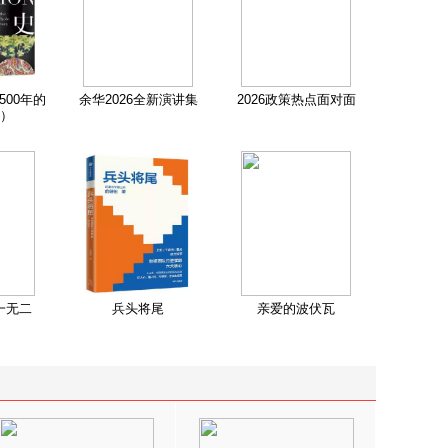
500年的
余华2026全新演讲集
2026政策热点面对面
）
一无二
兵头将尾
亲爱的波伏瓦