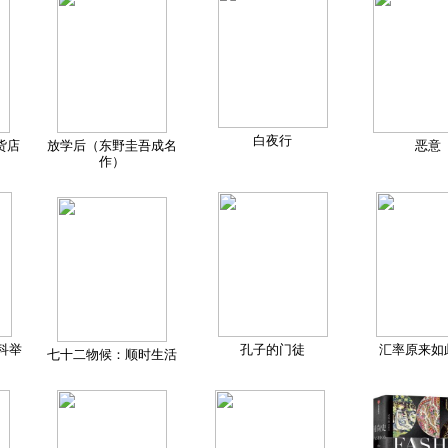
白夜行
货店
放学后（东野圭吾成名
恶意
作）
科举
孔子的门徒
汇率原来如
七十二物候：顺时生活