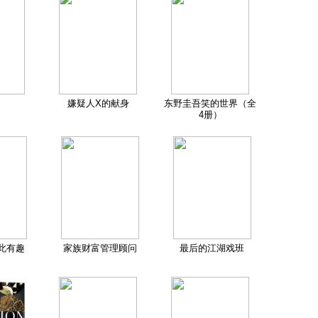
嫌疑人X的献身
东野圭吾笑的世界（全
4册）
此有趣
家族财富管理顾问
最后的江湖戏班