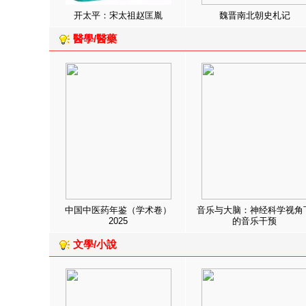
开太平：宋太祖赵匡胤
魏晋南北朝史札记
醫學/醫藥
中国中医药年鉴（学术卷）
音乐与大脑：神经科学视角
2025
的音乐干预
文學/小說