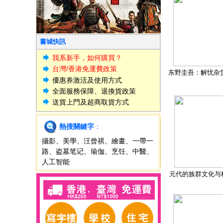
書城快訊
我系新手，如何購買？
台灣/香港免運費政策
东野圭吾：解忧杂
優惠券激活及使用方式
全面服務保障、退換貨政策
送貨上門及超商取貨方式
熱搜關鍵字
：
攝影
、
美學
、
汪曾祺
、
繪畫
、
一帶一
路
、
盗墓笔记
、
瑜伽
、
烹饪
、
中醫
、
人工智能
元代的族群文化与