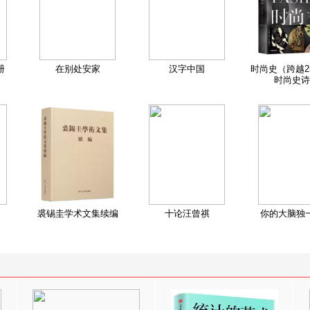
册
在别处安家
汉字中国
时尚史（跨越2
时尚史诗
裘锡圭学术文集续编
十论汪曾祺
你的大脑独