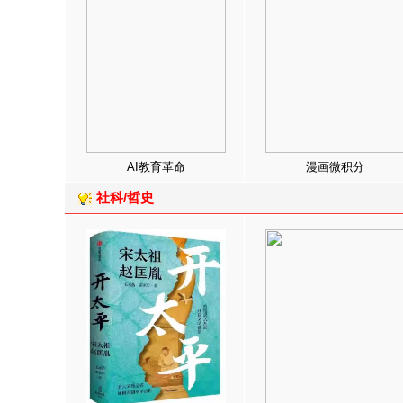
AI教育革命
漫画微积分
社科/哲史