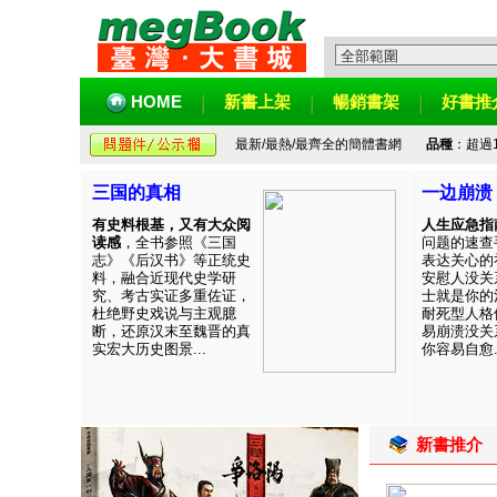
HOME
新書上架
暢銷書架
好書推
最新/最熱/最齊全的簡體書網
品種
：超過
三国的真相
一边崩溃
有史料根基，又有大众阅
人生应急指
读感
，全书参照《三国
问题的速查
志》《后汉书》等正统史
表达关心的
料，融合近现代史学研
安慰人没关
究、考古实证多重佐证，
士就是你的
杜绝野史戏说与主观臆
耐死型人格
断，还原汉末至魏晋的真
易崩溃没关
实宏大历史图景...
你容易自愈..
新書推介