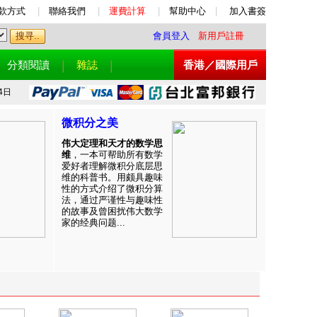
款方式
|
聯絡我們
|
運費計算
|
幫助中心
|
加入書簽
會員登入
新用戶註冊
分類閱讀
雜誌
香港／國際用戶
4日
微积分之美
伟大定理和天才的数学思
维
，一本可帮助所有数学
爱好者理解微积分底层思
维的科普书。用颇具趣味
性的方式介绍了微积分算
法，通过严谨性与趣味性
的故事及曾困扰伟大数学
家的经典问题...