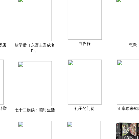
白夜行
货店
放学后（东野圭吾成名
恶意
作）
科举
孔子的门徒
汇率原来如
七十二物候：顺时生活