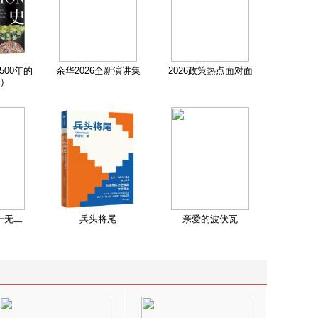
500年的
余华2026全新演讲集
2026政策热点面对面
）
一无二
兵头将尾
亲爱的波伏瓦