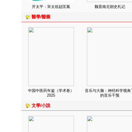
开太平：宋太祖赵匡胤
魏晋南北朝史札记
醫學/醫藥
中国中医药年鉴（学术卷）
音乐与大脑：神经科学视角
2025
的音乐干预
文學/小說