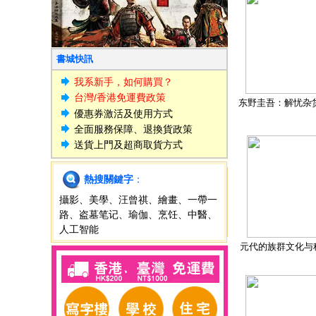
書城快訊
我系新手，如何購買？
台灣/香港免運費政策
东野圭吾：解忧杂
優惠券激活及使用方式
全面服務保障、退換貨政策
送貨上門及超商取貨方式
熱搜關鍵字
：
攝影
、
美學
、
汪曾祺
、
繪畫
、
一帶一
路
、
盗墓笔记
、
瑜伽
、
烹饪
、
中醫
、
人工智能
元代的族群文化与