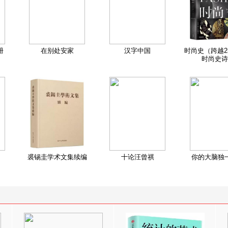
册
在别处安家
汉字中国
时尚史（跨越2
时尚史诗
裘锡圭学术文集续编
十论汪曾祺
你的大脑独