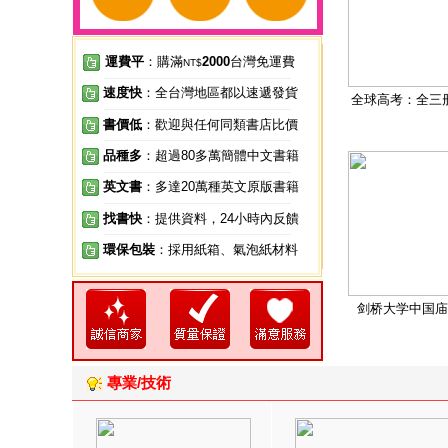
運費平
：購滿
2000
台灣免運費
NT$
速度快
：全台灣地區都以速遞發貨
全球高考：全三
書價低
：歡迎與任何同類書店比價
品種多
：超過80多萬簡體中文書籍
英文書
：多達20萬種英文原版書籍
找書快
：提供資料，24小時內反饋
環保包裝
：採用紙箱、氣泡紙材料
剑桥大学中国庙
專業/技術