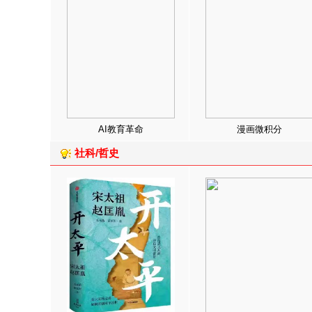
AI教育革命
漫画微积分
社科/哲史