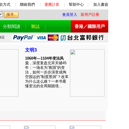
款方式
|
聯絡我們
|
運費計算
|
幫助中心
|
加入書簽
會員登入
新用戶註冊
分類閱讀
雜誌
香港／國際用戶
4日
文明3
1060年—1104年变法风
云
，深度复盘北宋关键45
年：一场名为“救国”的变
法，如何一步步演变成掏
空国运的“制度黑洞”？改革
为什么这么难？一本书看
懂变法的全周期困境...