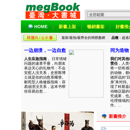
HOME
新書上架
暢銷書架
好書推
最新/最熱/最齊全的簡體書網
品種
：超過
一边崩溃，一边自愈
同为造物
人生应急指南
， 日常情绪
我们对其他
问题的速查手册，向朋友
责任
，人类
表达关心的礼物书：不会
将一切有感
安慰人没关系，史密斯博
的动物，都
士就是你的治愈系嘴替。
德所说的“
耐死型人格修炼指南：容
身”来对待
易崩溃没关系，这本书帮
现了科斯嘉
你容易自愈...
动物议题的
究成果，也
伦理领域的
作。...
新書推介