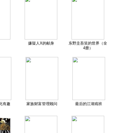
嫌疑人X的献身
东野圭吾笑的世界（全
4册）
此有趣
家族财富管理顾问
最后的江湖戏班