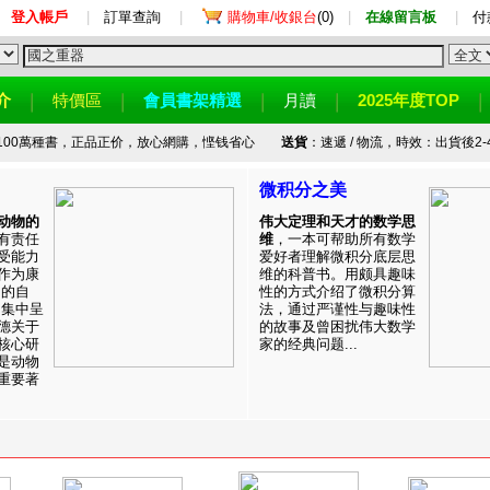
登入帳戶
|
訂單查詢
|
購物車/收銀台
(0)
|
在線留言板
|
付
介
特價區
會員書架精選
月讀
2025年度TOP
100萬種書，正品正价，放心網購，悭钱省心
送貨
：速遞 / 物流，時效：出貨後2-
微积分之美
动物的
伟大定理和天才的数学思
有责任
维
，一本可帮助所有数学
受能力
爱好者理解微积分底层思
作为康
维的科普书。用颇具趣味
目的自
性的方式介绍了微积分算
。集中呈
法，通过严谨性与趣味性
德关于
的故事及曾困扰伟大数学
核心研
家的经典问题...
是动物
重要著