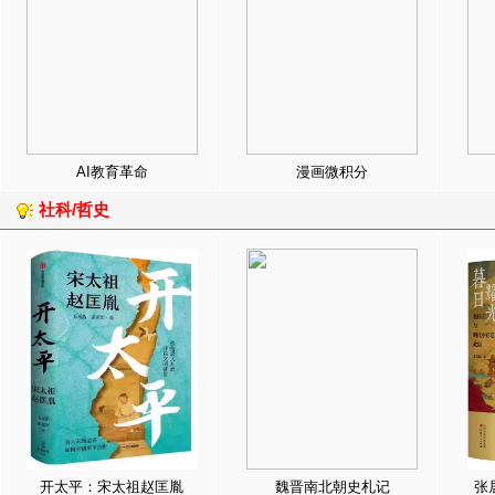
AI教育革命
漫画微积分
社科/哲史
开太平：宋太祖赵匡胤
魏晋南北朝史札记
张