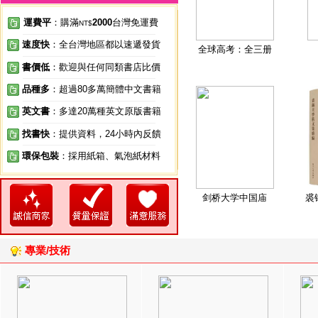
運費平
：購滿
2000
台灣免運費
NT$
速度快
：全台灣地區都以速遞發貨
全球高考：全三册
書價低
：歡迎與任何同類書店比價
品種多
：超過80多萬簡體中文書籍
英文書
：多達20萬種英文原版書籍
找書快
：提供資料，24小時內反饋
環保包裝
：採用紙箱、氣泡紙材料
剑桥大学中国庙
裘
專業/技術