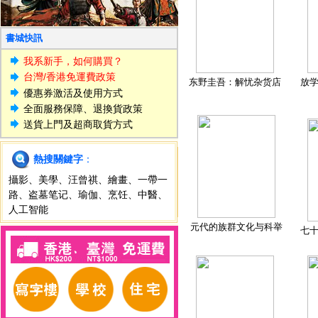
書城快訊
我系新手，如何購買？
台灣/香港免運費政策
东野圭吾：解忧杂货店
放
優惠券激活及使用方式
全面服務保障、退換貨政策
送貨上門及超商取貨方式
熱搜關鍵字
：
攝影
、
美學
、
汪曾祺
、
繪畫
、
一帶一
路
、
盗墓笔记
、
瑜伽
、
烹饪
、
中醫
、
人工智能
元代的族群文化与科举
七