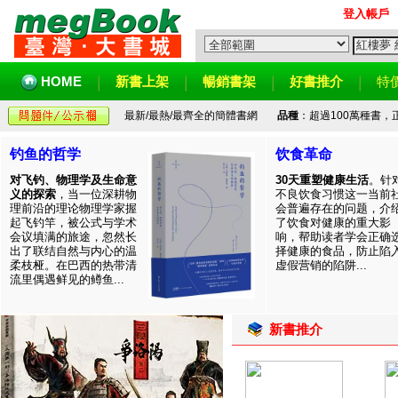
登入帳戶
HOME
新書上架
暢銷書架
好書推介
特
最新/最熱/最齊全的簡體書網
品種
：超過100萬種書
钓鱼的哲学
饮食革命
对飞钓、物理学及生命意
30天重塑健康生活
。针
义的探索
，当一位深耕物
不良饮食习惯这一当前
理前沿的理论物理学家握
会普遍存在的问题，介
起飞钓竿，被公式与学术
了饮食对健康的重大影
会议填满的旅途，忽然长
响，帮助读者学会正确
出了联结自然与内心的温
择健康的食品，防止陷
柔枝桠。在巴西的热带清
虚假营销的陷阱...
流里偶遇鲜见的鳟鱼...
新書推介