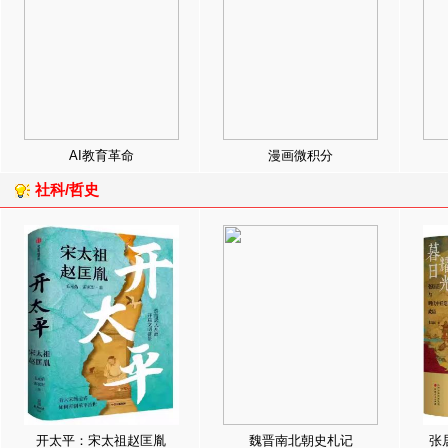
AI教育革命
漫画微积分
社科/哲史
开太平：宋太祖赵匡胤
魏晋南北朝史札记
张