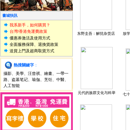
書城快訊
我系新手，如何購買？
台灣/香港免運費政策
东野圭吾：解忧杂货店
放
優惠券激活及使用方式
全面服務保障、退換貨政策
送貨上門及超商取貨方式
熱搜關鍵字
：
攝影
、
美學
、
汪曾祺
、
繪畫
、
一帶一
路
、
盗墓笔记
、
瑜伽
、
烹饪
、
中醫
、
人工智能
元代的族群文化与科举
七