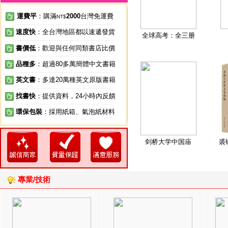
運費平
：購滿
2000
台灣免運費
NT$
速度快
：全台灣地區都以速遞發貨
全球高考：全三册
書價低
：歡迎與任何同類書店比價
品種多
：超過80多萬簡體中文書籍
英文書
：多達20萬種英文原版書籍
找書快
：提供資料，24小時內反饋
環保包裝
：採用紙箱、氣泡紙材料
剑桥大学中国庙
裘
專業/技術