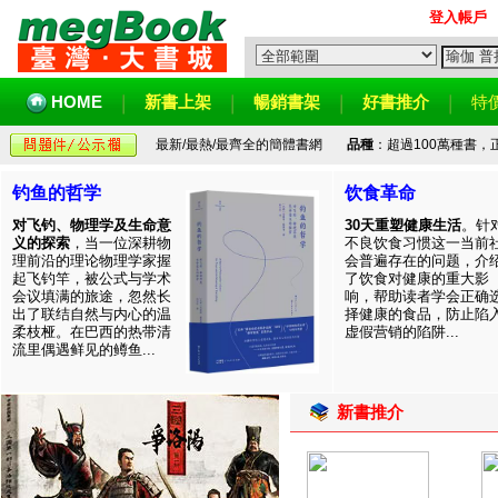
登入帳戶
HOME
新書上架
暢銷書架
好書推介
特
最新/最熱/最齊全的簡體書網
品種
：超過100萬種書
钓鱼的哲学
饮食革命
对飞钓、物理学及生命意
30天重塑健康生活
。针
义的探索
，当一位深耕物
不良饮食习惯这一当前
理前沿的理论物理学家握
会普遍存在的问题，介
起飞钓竿，被公式与学术
了饮食对健康的重大影
会议填满的旅途，忽然长
响，帮助读者学会正确
出了联结自然与内心的温
择健康的食品，防止陷
柔枝桠。在巴西的热带清
虚假营销的陷阱...
流里偶遇鲜见的鳟鱼...
新書推介