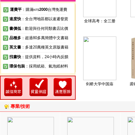
運費平
：購滿
2000
台灣免運費
NT$
速度快
：全台灣地區都以速遞發貨
全球高考：全三册
書價低
：歡迎與任何同類書店比價
品種多
：超過80多萬簡體中文書籍
英文書
：多達20萬種英文原版書籍
找書快
：提供資料，24小時內反饋
環保包裝
：採用紙箱、氣泡紙材料
剑桥大学中国庙
裘
專業/技術