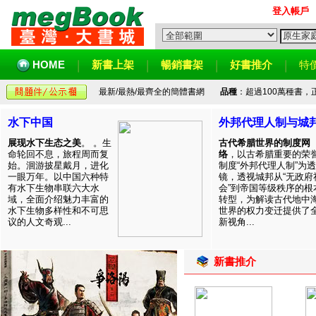
登入帳戶
HOME
新書上架
暢銷書架
好書推介
特
最新/最熱/最齊全的簡體書網
品種
：超過100萬種書
水下中国
外邦代理人制与城
展现水下生态之美
。 。生
古代希腊世界的制度网
命轮回不息，旅程周而复
络
，以古希腊重要的荣
始。洄游披星戴月，进化
制度“外邦代理人制”为透
一眼万年。以中国六种特
镜，透视城邦从“无政府
有水下生物串联六大水
会”到帝国等级秩序的根
域，全面介绍魅力丰富的
转型，为解读古代地中
水下生物多样性和不可思
世界的权力变迁提供了
议的人文奇观...
新视角...
新書推介