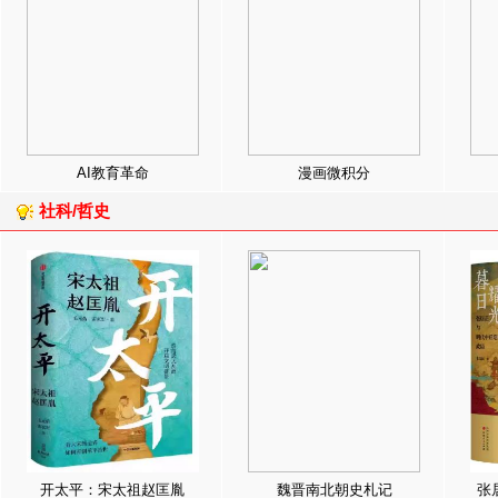
AI教育革命
漫画微积分
社科/哲史
开太平：宋太祖赵匡胤
魏晋南北朝史札记
张