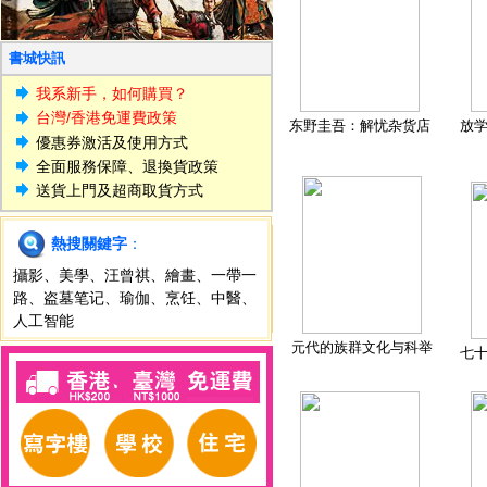
書城快訊
我系新手，如何購買？
台灣/香港免運費政策
东野圭吾：解忧杂货店
放
優惠券激活及使用方式
全面服務保障、退換貨政策
送貨上門及超商取貨方式
熱搜關鍵字
：
攝影
、
美學
、
汪曾祺
、
繪畫
、
一帶一
路
、
盗墓笔记
、
瑜伽
、
烹饪
、
中醫
、
人工智能
元代的族群文化与科举
七