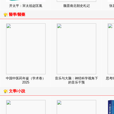
开太平：宋太祖赵匡胤
魏晋南北朝史札记
张
醫學/醫藥
中国中医药年鉴（学术卷）
音乐与大脑：神经科学视角下
思考
2025
的音乐干预
文學/小說