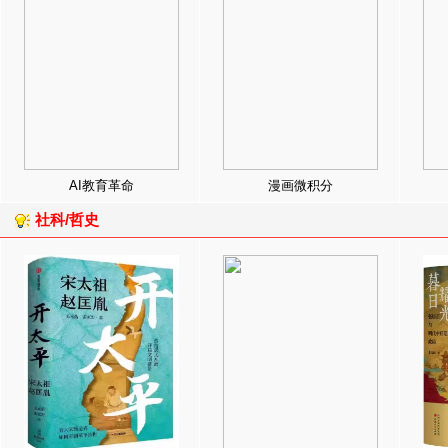
AI教育革命
漫画微积分
社科/哲史