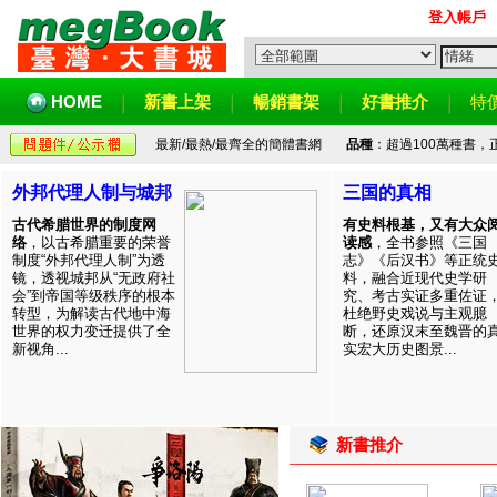
登入帳戶
HOME
新書上架
暢銷書架
好書推介
特
最新/最熱/最齊全的簡體書網
品種
：超過100萬種書
外邦代理人制与城邦
三国的真相
古代希腊世界的制度网
有史料根基，又有大众
络
，以古希腊重要的荣誉
读感
，全书参照《三国
制度“外邦代理人制”为透
志》《后汉书》等正统
镜，透视城邦从“无政府社
料，融合近现代史学研
会”到帝国等级秩序的根本
究、考古实证多重佐证
转型，为解读古代地中海
杜绝野史戏说与主观臆
世界的权力变迁提供了全
断，还原汉末至魏晋的
新视角...
实宏大历史图景...
新書推介