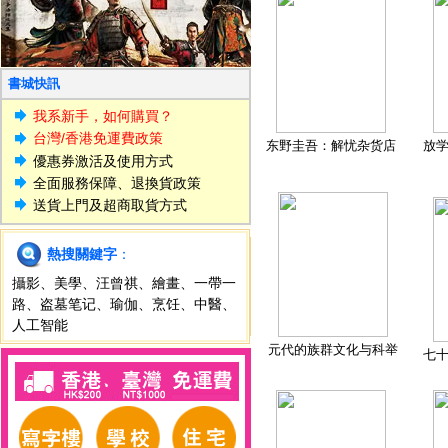
書城快訊
我系新手，如何購買？
台灣/香港免運費政策
东野圭吾：解忧杂货店
放
優惠券激活及使用方式
全面服務保障、退換貨政策
送貨上門及超商取貨方式
熱搜關鍵字
：
攝影
、
美學
、
汪曾祺
、
繪畫
、
一帶一
路
、
盗墓笔记
、
瑜伽
、
烹饪
、
中醫
、
人工智能
元代的族群文化与科举
七