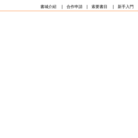
書城介紹
|
合作申請
|
索要書目
|
新手入門