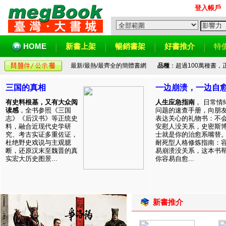
登入帳戶
HOME
新書上架
暢銷書架
好書推介
特
最新/最熱/最齊全的簡體書網
品種
：超過100萬種書
三国的真相
一边崩溃，一边自
有史料根基，又有大众阅
人生应急指南
， 日常情
读感
，全书参照《三国
问题的速查手册，向朋
志》《后汉书》等正统史
表达关心的礼物书：不
料，融合近现代史学研
安慰人没关系，史密斯
究、考古实证多重佐证，
士就是你的治愈系嘴替
杜绝野史戏说与主观臆
耐死型人格修炼指南：
断，还原汉末至魏晋的真
易崩溃没关系，这本书
实宏大历史图景...
你容易自愈...
新書推介