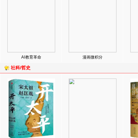
AI教育革命
漫画微积分
社科/哲史