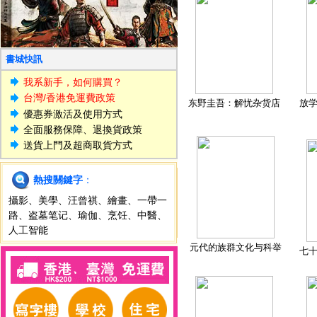
書城快訊
我系新手，如何購買？
台灣/香港免運費政策
东野圭吾：解忧杂货店
放
優惠券激活及使用方式
全面服務保障、退換貨政策
送貨上門及超商取貨方式
熱搜關鍵字
：
攝影
、
美學
、
汪曾祺
、
繪畫
、
一帶一
路
、
盗墓笔记
、
瑜伽
、
烹饪
、
中醫
、
人工智能
元代的族群文化与科举
七