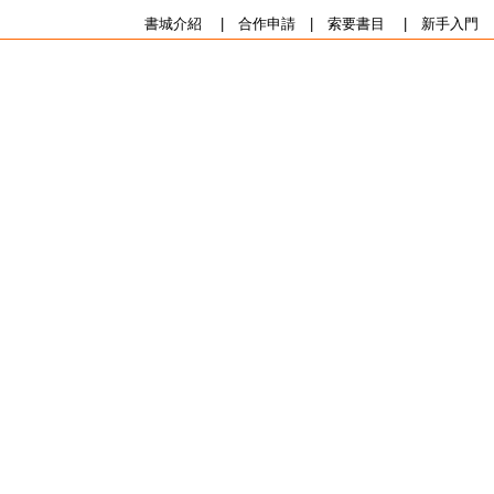
書城介紹
|
合作申請
|
索要書目
|
新手入門