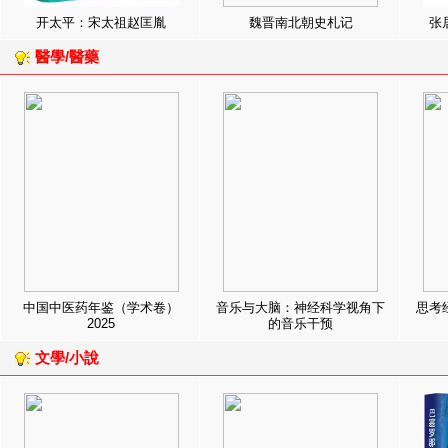
开太平：宋太祖赵匡胤
魏晋南北朝史札记
张
醫學/醫藥
中国中医药年鉴（学术卷）
音乐与大脑：神经科学视角下
思考
2025
的音乐干预
文學/小說