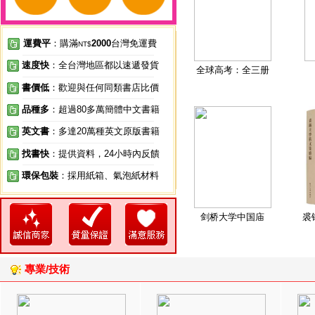
運費平
：購滿
2000
台灣免運費
NT$
速度快
：全台灣地區都以速遞發貨
全球高考：全三册
書價低
：歡迎與任何同類書店比價
品種多
：超過80多萬簡體中文書籍
英文書
：多達20萬種英文原版書籍
找書快
：提供資料，24小時內反饋
環保包裝
：採用紙箱、氣泡紙材料
剑桥大学中国庙
裘
專業/技術