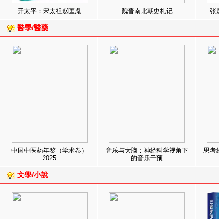
开太平：宋太祖赵匡胤
魏晋南北朝史札记
张
醫學/醫藥
中国中医药年鉴（学术卷）
音乐与大脑：神经科学视角下
思考
2025
的音乐干预
文學/小說