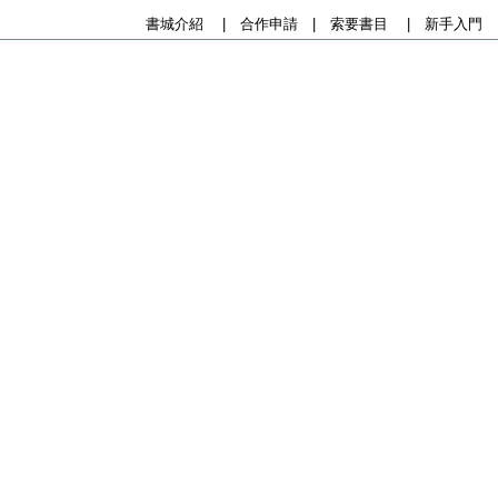
書城介紹
|
合作申請
|
索要書目
|
新手入門