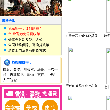
書城快訊
我系新手，如何購買？
台灣/香港免運費政策
东野圭吾：解忧杂货店
放
優惠券激活及使用方式
全面服務保障、退換貨政策
送貨上門及超商取貨方式
熱搜關鍵字
：
攝影
、
美學
、
汪曾祺
、
繪畫
、
一帶一
路
、
盗墓笔记
、
瑜伽
、
烹饪
、
中醫
、
人工智能
元代的族群文化与科举
七