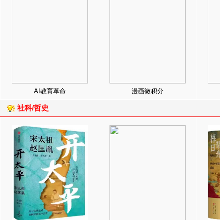
AI教育革命
漫画微积分
社科/哲史