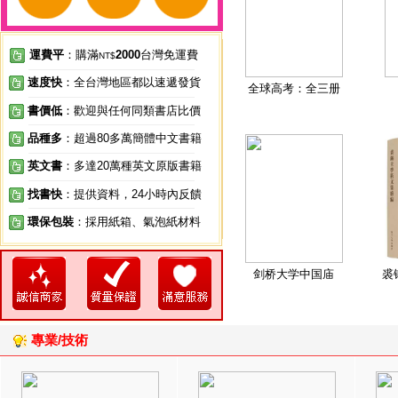
運費平
：購滿
2000
台灣免運費
NT$
速度快
：全台灣地區都以速遞發貨
全球高考：全三册
書價低
：歡迎與任何同類書店比價
品種多
：超過80多萬簡體中文書籍
英文書
：多達20萬種英文原版書籍
找書快
：提供資料，24小時內反饋
環保包裝
：採用紙箱、氣泡紙材料
剑桥大学中国庙
裘
專業/技術