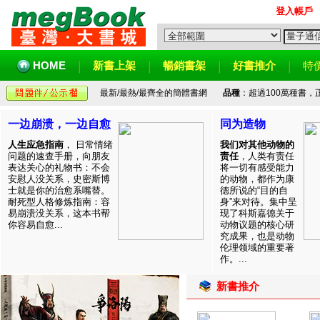
登入帳戶
HOME
新書上架
暢銷書架
好書推介
特
最新/最熱/最齊全的簡體書網
品種
：超過100萬種書
一边崩溃，一边自愈
同为造物
人生应急指南
， 日常情绪
我们对其他动物的
问题的速查手册，向朋友
责任
，人类有责任
表达关心的礼物书：不会
将一切有感受能力
安慰人没关系，史密斯博
的动物，都作为康
士就是你的治愈系嘴替。
德所说的“目的自
耐死型人格修炼指南：容
身”来对待。集中呈
易崩溃没关系，这本书帮
现了科斯嘉德关于
你容易自愈...
动物议题的核心研
究成果，也是动物
伦理领域的重要著
作。...
新書推介