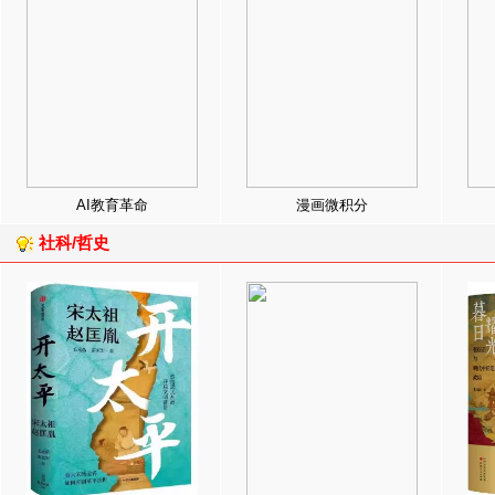
AI教育革命
漫画微积分
社科/哲史