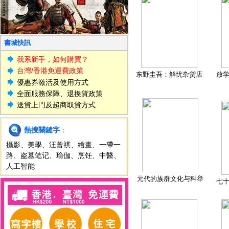
書城快訊
我系新手，如何購買？
台灣/香港免運費政策
东野圭吾：解忧杂货店
放
優惠券激活及使用方式
全面服務保障、退換貨政策
送貨上門及超商取貨方式
熱搜關鍵字
：
攝影
、
美學
、
汪曾祺
、
繪畫
、
一帶一
路
、
盗墓笔记
、
瑜伽
、
烹饪
、
中醫
、
人工智能
元代的族群文化与科举
七