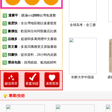
運費平
：購滿
2000
台灣免運費
NT$
速度快
：全台灣地區都以速遞發貨
全球高考：全三册
書價低
：歡迎與任何同類書店比價
品種多
：超過80多萬簡體中文書籍
英文書
：多達20萬種英文原版書籍
找書快
：提供資料，24小時內反饋
環保包裝
：採用紙箱、氣泡紙材料
剑桥大学中国庙
裘
專業/技術