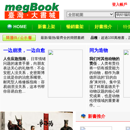
登入帳戶
HOME
新書上架
暢銷書架
好書推介
特
最新/最熱/最齊全的簡體書網
品種
：超過100萬種書
一边崩溃，一边自愈
同为造物
人生应急指南
， 日常情绪
我们对其他动物的
问题的速查手册，向朋友
责任
，人类有责任
表达关心的礼物书：不会
将一切有感受能力
安慰人没关系，史密斯博
的动物，都作为康
士就是你的治愈系嘴替。
德所说的“目的自
耐死型人格修炼指南：容
身”来对待。集中呈
易崩溃没关系，这本书帮
现了科斯嘉德关于
你容易自愈...
动物议题的核心研
究成果，也是动物
伦理领域的重要著
作。...
新書推介