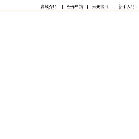
書城介紹
|
合作申請
|
索要書目
|
新手入門