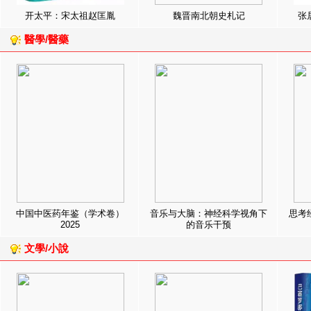
开太平：宋太祖赵匡胤
魏晋南北朝史札记
张
醫學/醫藥
中国中医药年鉴（学术卷）
音乐与大脑：神经科学视角下
思考
2025
的音乐干预
文學/小說