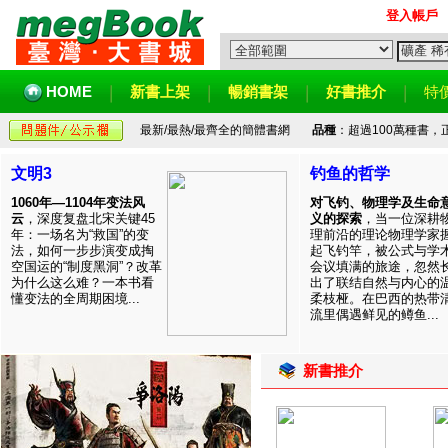
登入帳戶
HOME
新書上架
暢銷書架
好書推介
特
最新/最熱/最齊全的簡體書網
品種
：超過100萬種書
文明3
钓鱼的哲学
1060年—1104年变法风
对飞钓、物理学及生命
云
，深度复盘北宋关键45
义的探索
，当一位深耕
年：一场名为“救国”的变
理前沿的理论物理学家
法，如何一步步演变成掏
起飞钓竿，被公式与学
空国运的“制度黑洞”？改革
会议填满的旅途，忽然
为什么这么难？一本书看
出了联结自然与内心的
懂变法的全周期困境...
柔枝桠。在巴西的热带
流里偶遇鲜见的鳟鱼...
新書推介