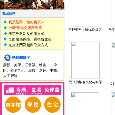
書城快訊
我系新手，如何購買？
台灣/香港免運費政策
东野圭吾：解忧杂货店
放
優惠券激活及使用方式
全面服務保障、退換貨政策
送貨上門及超商取貨方式
熱搜關鍵字
：
攝影
、
美學
、
汪曾祺
、
繪畫
、
一帶一
路
、
盗墓笔记
、
瑜伽
、
烹饪
、
中醫
、
人工智能
元代的族群文化与科举
七