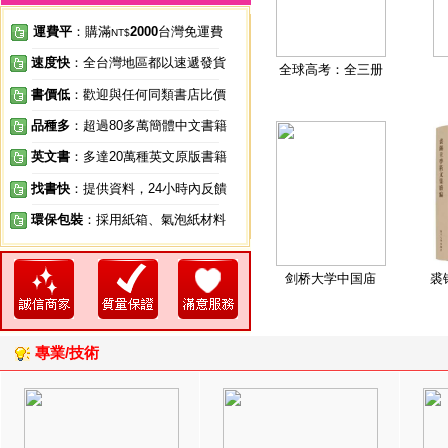
運費平
：購滿
2000
台灣免運費
NT$
速度快
：全台灣地區都以速遞發貨
全球高考：全三册
書價低
：歡迎與任何同類書店比價
品種多
：超過80多萬簡體中文書籍
英文書
：多達20萬種英文原版書籍
找書快
：提供資料，24小時內反饋
環保包裝
：採用紙箱、氣泡紙材料
剑桥大学中国庙
裘
專業/技術