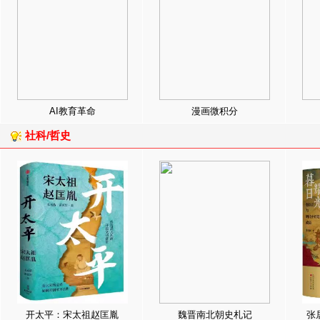
AI教育革命
漫画微积分
社科/哲史
开太平：宋太祖赵匡胤
魏晋南北朝史札记
张