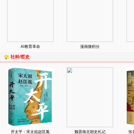
AI教育革命
漫画微积分
社科/哲史
开太平：宋太祖赵匡胤
魏晋南北朝史札记
张