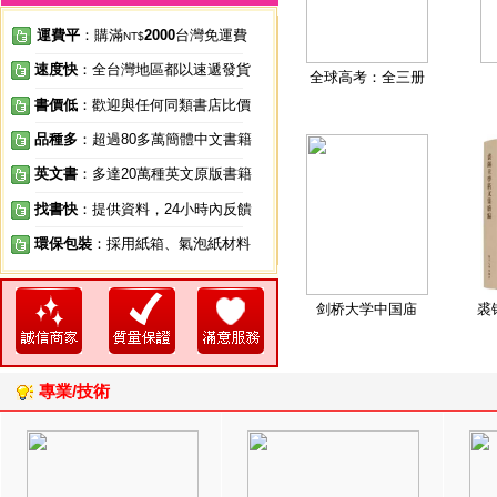
運費平
：購滿
2000
台灣免運費
NT$
速度快
：全台灣地區都以速遞發貨
全球高考：全三册
書價低
：歡迎與任何同類書店比價
品種多
：超過80多萬簡體中文書籍
英文書
：多達20萬種英文原版書籍
找書快
：提供資料，24小時內反饋
環保包裝
：採用紙箱、氣泡紙材料
剑桥大学中国庙
裘
專業/技術