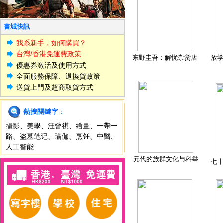
書城快訊
我系新手，如何購買？
台灣/香港免運費政策
东野圭吾：解忧杂货店
放
優惠券激活及使用方式
全面服務保障、退換貨政策
送貨上門及超商取貨方式
熱搜關鍵字
：
攝影
、
美學
、
汪曾祺
、
繪畫
、
一帶一
路
、
盗墓笔记
、
瑜伽
、
烹饪
、
中醫
、
人工智能
元代的族群文化与科举
七