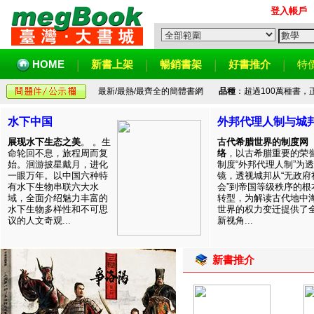
登入帳戶
HOME
新書上架
暢銷書架
好書推介
特
最新/最熱/最齊全的簡體書網
品種
：超過100萬種書
水下中国
外邦代理人制与城
展现水下生态之美
。 。生
古代希腊世界的制度网
命轮回不息，旅程周而复
络
，以古希腊重要的荣
始。洄游披星戴月，进化
制度“外邦代理人制”为透
一眼万年。以中国六种特
镜，透视城邦从“无政府
有水下生物串联六大水
会”到帝国等级秩序的根
域，全面介绍魅力丰富的
转型，为解读古代地中
水下生物多样性和不可思
世界的权力变迁提供了
议的人文奇观...
新视角...
新書推介