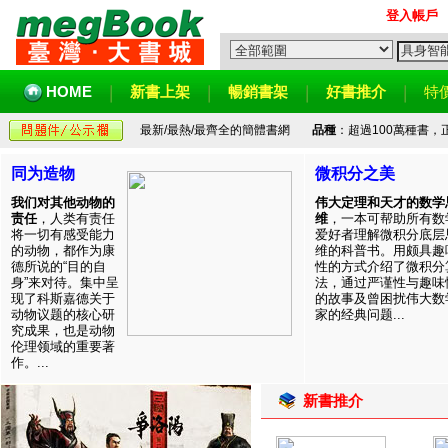
登入帳戶
HOME
新書上架
暢銷書架
好書推介
特
最新/最熱/最齊全的簡體書網
品種
：超過100萬種書
同为造物
微积分之美
我们对其他动物的
伟大定理和天才的数学
责任
，人类有责任
维
，一本可帮助所有数
将一切有感受能力
爱好者理解微积分底层
的动物，都作为康
维的科普书。用颇具趣
德所说的“目的自
性的方式介绍了微积分
身”来对待。集中呈
法，通过严谨性与趣味
现了科斯嘉德关于
的故事及曾困扰伟大数
动物议题的核心研
家的经典问题...
究成果，也是动物
伦理领域的重要著
作。...
新書推介