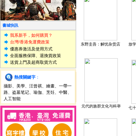
書城快訊
我系新手，如何購買？
台灣/香港免運費政策
东野圭吾：解忧杂货店
放
優惠券激活及使用方式
全面服務保障、退換貨政策
送貨上門及超商取貨方式
熱搜關鍵字
：
攝影
、
美學
、
汪曾祺
、
繪畫
、
一帶一
路
、
盗墓笔记
、
瑜伽
、
烹饪
、
中醫
、
人工智能
元代的族群文化与科举
七