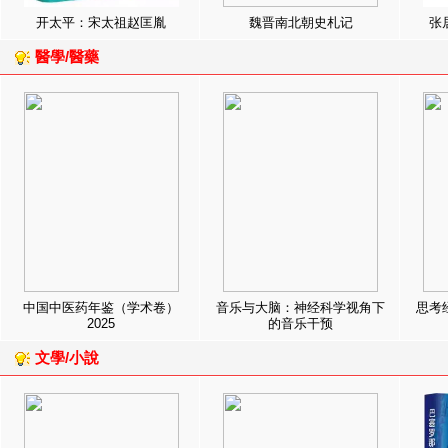
开太平：宋太祖赵匡胤
魏晋南北朝史札记
张
醫學/醫藥
中国中医药年鉴（学术卷）
音乐与大脑：神经科学视角下
思考
2025
的音乐干预
文學/小說