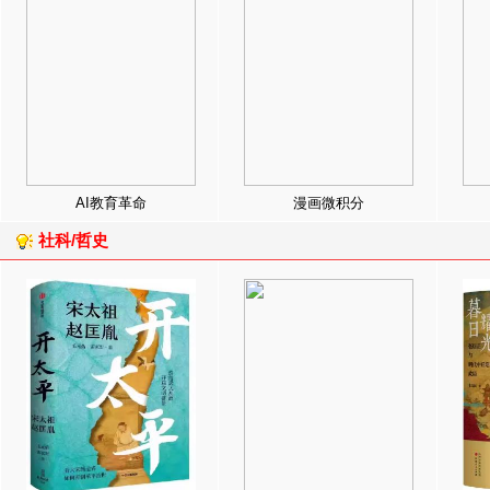
AI教育革命
漫画微积分
社科/哲史