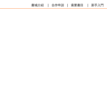
書城介紹
|
合作申請
|
索要書目
|
新手入門