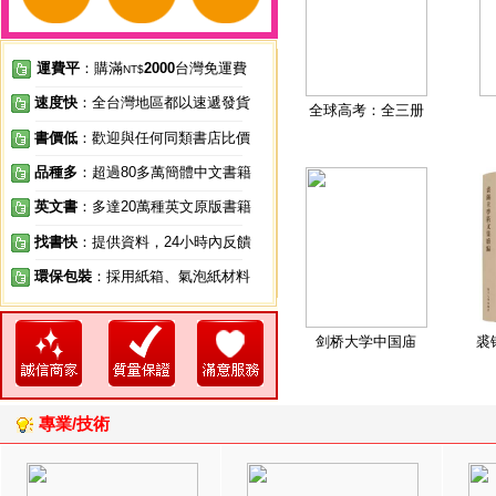
運費平
：購滿
2000
台灣免運費
NT$
速度快
：全台灣地區都以速遞發貨
全球高考：全三册
書價低
：歡迎與任何同類書店比價
品種多
：超過80多萬簡體中文書籍
英文書
：多達20萬種英文原版書籍
找書快
：提供資料，24小時內反饋
環保包裝
：採用紙箱、氣泡紙材料
剑桥大学中国庙
裘
專業/技術