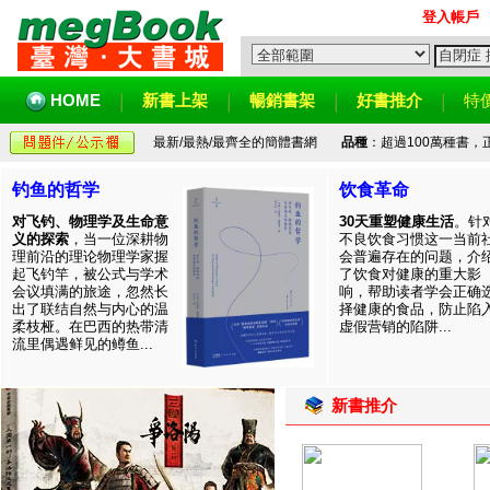
登入帳戶
HOME
新書上架
暢銷書架
好書推介
特
最新/最熱/最齊全的簡體書網
品種
：超過100萬種書
钓鱼的哲学
饮食革命
对飞钓、物理学及生命意
30天重塑健康生活
。针
义的探索
，当一位深耕物
不良饮食习惯这一当前
理前沿的理论物理学家握
会普遍存在的问题，介
起飞钓竿，被公式与学术
了饮食对健康的重大影
会议填满的旅途，忽然长
响，帮助读者学会正确
出了联结自然与内心的温
择健康的食品，防止陷
柔枝桠。在巴西的热带清
虚假营销的陷阱...
流里偶遇鲜见的鳟鱼...
新書推介