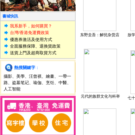
書城快訊
我系新手，如何購買？
台灣/香港免運費政策
东野圭吾：解忧杂货店
放
優惠券激活及使用方式
全面服務保障、退換貨政策
送貨上門及超商取貨方式
熱搜關鍵字
：
攝影
、
美學
、
汪曾祺
、
繪畫
、
一帶一
路
、
盗墓笔记
、
瑜伽
、
烹饪
、
中醫
、
人工智能
元代的族群文化与科举
七