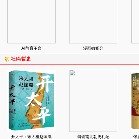
AI教育革命
漫画微积分
社科/哲史
开太平：宋太祖赵匡胤
魏晋南北朝史札记
张