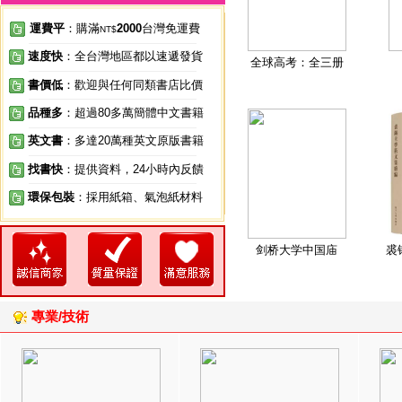
運費平
：購滿
2000
台灣免運費
NT$
速度快
：全台灣地區都以速遞發貨
全球高考：全三册
書價低
：歡迎與任何同類書店比價
品種多
：超過80多萬簡體中文書籍
英文書
：多達20萬種英文原版書籍
找書快
：提供資料，24小時內反饋
環保包裝
：採用紙箱、氣泡紙材料
剑桥大学中国庙
裘
專業/技術