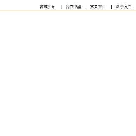
書城介紹
|
合作申請
|
索要書目
|
新手入門