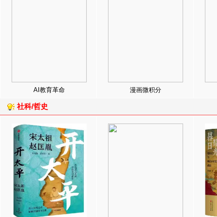
AI教育革命
漫画微积分
社科/哲史