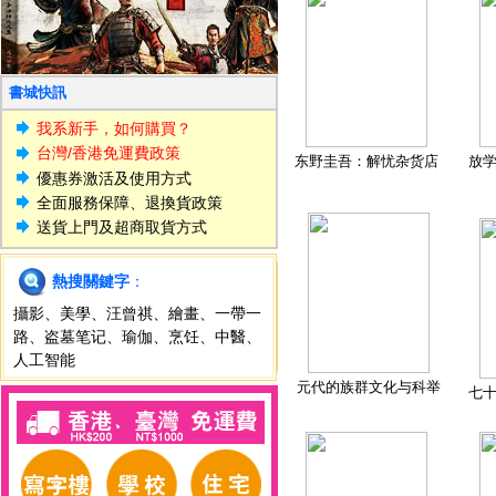
書城快訊
我系新手，如何購買？
台灣/香港免運費政策
东野圭吾：解忧杂货店
放
優惠券激活及使用方式
全面服務保障、退換貨政策
送貨上門及超商取貨方式
熱搜關鍵字
：
攝影
、
美學
、
汪曾祺
、
繪畫
、
一帶一
路
、
盗墓笔记
、
瑜伽
、
烹饪
、
中醫
、
人工智能
元代的族群文化与科举
七