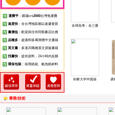
運費平
：購滿
2000
台灣免運費
NT$
速度快
：全台灣地區都以速遞發貨
全球高考：全三册
書價低
：歡迎與任何同類書店比價
品種多
：超過80多萬簡體中文書籍
英文書
：多達20萬種英文原版書籍
找書快
：提供資料，24小時內反饋
環保包裝
：採用紙箱、氣泡紙材料
剑桥大学中国庙
裘
專業/技術