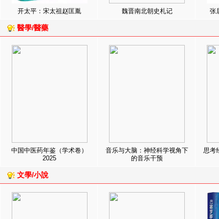
开太平：宋太祖赵匡胤
魏晋南北朝史札记
张
醫學/醫藥
中国中医药年鉴（学术卷）
音乐与大脑：神经科学视角下
思考
2025
的音乐干预
文學/小說