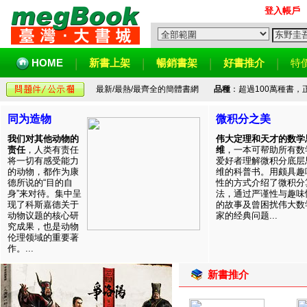
登入帳戶
HOME
新書上架
暢銷書架
好書推介
特
最新/最熱/最齊全的簡體書網
品種
：超過100萬種書
同为造物
微积分之美
我们对其他动物的
伟大定理和天才的数学
责任
，人类有责任
维
，一本可帮助所有数
将一切有感受能力
爱好者理解微积分底层
的动物，都作为康
维的科普书。用颇具趣
德所说的“目的自
性的方式介绍了微积分
身”来对待。集中呈
法，通过严谨性与趣味
现了科斯嘉德关于
的故事及曾困扰伟大数
动物议题的核心研
家的经典问题...
究成果，也是动物
伦理领域的重要著
作。...
新書推介