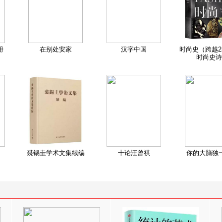
册
在别处安家
汉字中国
时尚史（跨越2
时尚史诗
裘锡圭学术文集续编
十论汪曾祺
你的大脑独