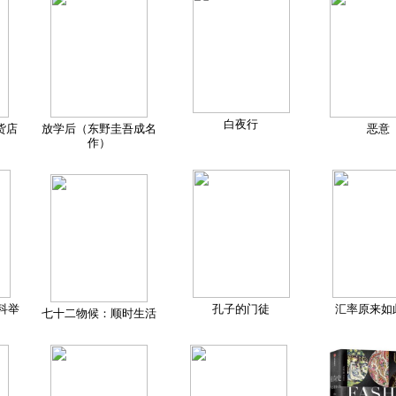
白夜行
货店
放学后（东野圭吾成名
恶意
作）
科举
孔子的门徒
汇率原来如
七十二物候：顺时生活