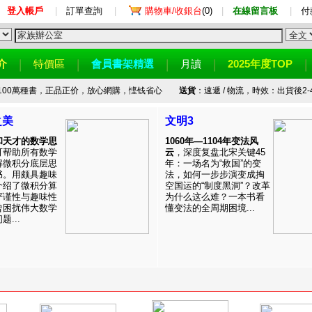
登入帳戶
|
訂單查詢
|
購物車/收銀台
(0)
|
在線留言板
|
付
介
特價區
會員書架精選
月讀
2025年度TOP
100萬種書，正品正价，放心網購，悭钱省心
送貨
：速遞 / 物流，時效：出貨後2-
之美
文明3
和天才的数学思
1060年—1104年变法风
可帮助所有数学
云
，深度复盘北宋关键45
解微积分底层思
年：一场名为“救国”的变
书。用颇具趣味
法，如何一步步演变成掏
介绍了微积分算
空国运的“制度黑洞”？改革
严谨性与趣味性
为什么这么难？一本书看
曾困扰伟大数学
懂变法的全周期困境...
...