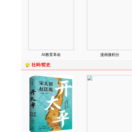
AI教育革命
漫画微积分
社科/哲史