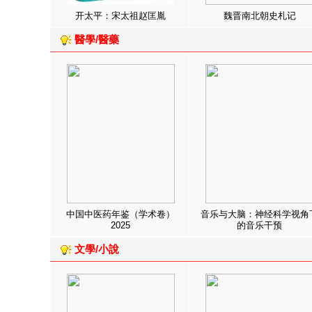
开太平：宋太祖赵匡胤
魏晋南北朝史札记
醫學/醫藥
中国中医药年鉴（学术卷）
音乐与大脑：神经科学视角
2025
的音乐干预
文學/小說