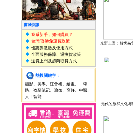
書城快訊
我系新手，如何購買？
台灣/香港免運費政策
东野圭吾：解忧杂
優惠券激活及使用方式
全面服務保障、退換貨政策
送貨上門及超商取貨方式
熱搜關鍵字
：
攝影
、
美學
、
汪曾祺
、
繪畫
、
一帶一
路
、
盗墓笔记
、
瑜伽
、
烹饪
、
中醫
、
人工智能
元代的族群文化与