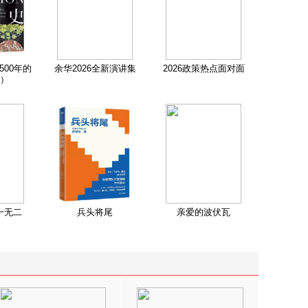
500年的
余华2026全新演讲集
2026政策热点面对面
）
一无二
兵头将尾
亲爱的波伏瓦