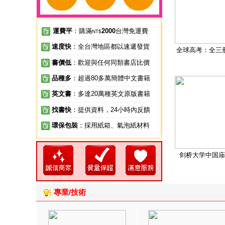
運費平
：購滿
2000
台灣免運費
NT$
速度快
：全台灣地區都以速遞發貨
全球高考：全三
書價低
：歡迎與任何同類書店比價
品種多
：超過80多萬簡體中文書籍
英文書
：多達20萬種英文原版書籍
找書快
：提供資料，24小時內反饋
環保包裝
：採用紙箱、氣泡紙材料
剑桥大学中国庙
專業/技術