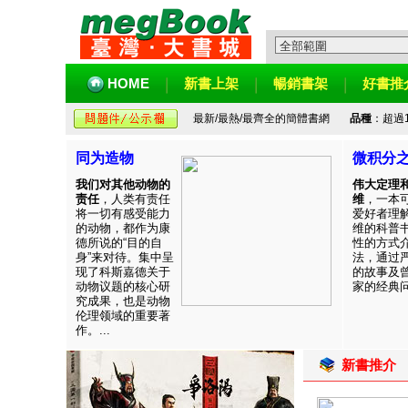
HOME
新書上架
暢銷書架
好書推
最新/最熱/最齊全的簡體書網
品種
：超過
同为造物
微积分
我们对其他动物的
伟大定理
责任
，人类有责任
维
，一本
将一切有感受能力
爱好者理
的动物，都作为康
维的科普
德所说的“目的自
性的方式
身”来对待。集中呈
法，通过
现了科斯嘉德关于
的故事及
动物议题的核心研
家的经典问题
究成果，也是动物
伦理领域的重要著
作。...
新書推介