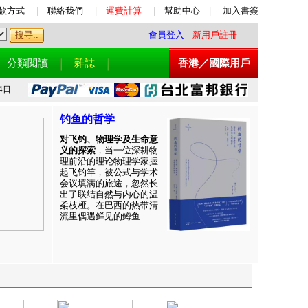
款方式
|
聯絡我們
|
運費計算
|
幫助中心
|
加入書簽
會員登入
新用戶註冊
分類閱讀
雜誌
香港／國際用戶
4日
钓鱼的哲学
对飞钓、物理学及生命意
义的探索
，当一位深耕物
理前沿的理论物理学家握
起飞钓竿，被公式与学术
会议填满的旅途，忽然长
出了联结自然与内心的温
柔枝桠。在巴西的热带清
流里偶遇鲜见的鳟鱼...