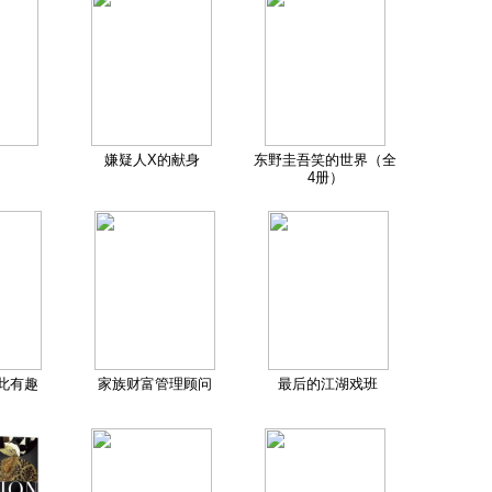
嫌疑人X的献身
东野圭吾笑的世界（全
4册）
此有趣
家族财富管理顾问
最后的江湖戏班