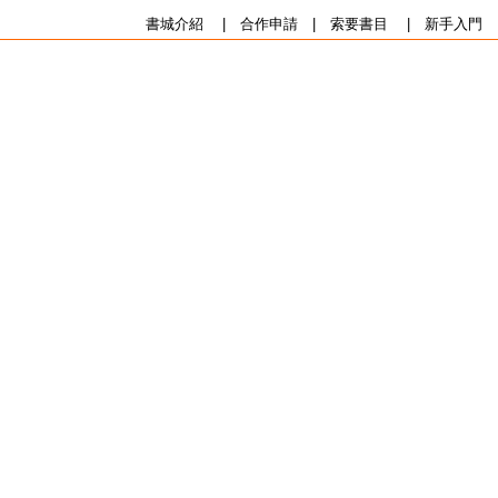
書城介紹
|
合作申請
|
索要書目
|
新手入門