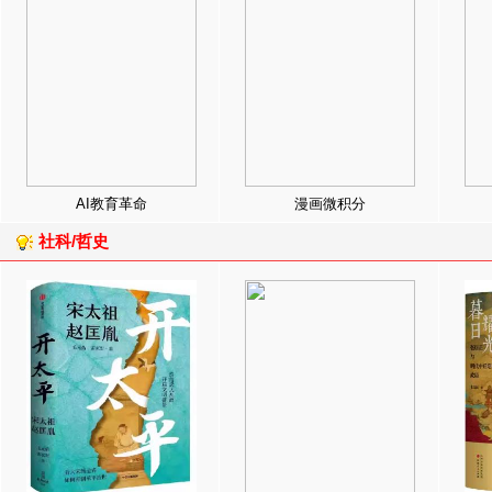
AI教育革命
漫画微积分
社科/哲史