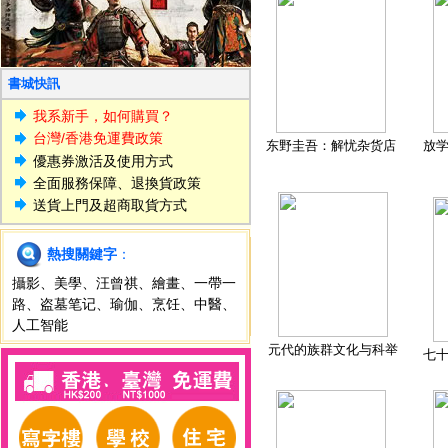
書城快訊
我系新手，如何購買？
台灣/香港免運費政策
东野圭吾：解忧杂货店
放
優惠券激活及使用方式
全面服務保障、退換貨政策
送貨上門及超商取貨方式
熱搜關鍵字
：
攝影
、
美學
、
汪曾祺
、
繪畫
、
一帶一
路
、
盗墓笔记
、
瑜伽
、
烹饪
、
中醫
、
人工智能
元代的族群文化与科举
七