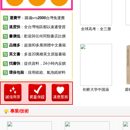
運費平
：購滿
2000
台灣免運費
NT$
速度快
：全台灣地區都以速遞發貨
全球高考：全三册
書價低
：歡迎與任何同類書店比價
品種多
：超過80多萬簡體中文書籍
英文書
：多達20萬種英文原版書籍
找書快
：提供資料，24小時內反饋
環保包裝
：採用紙箱、氣泡紙材料
剑桥大学中国庙
裘
專業/技術