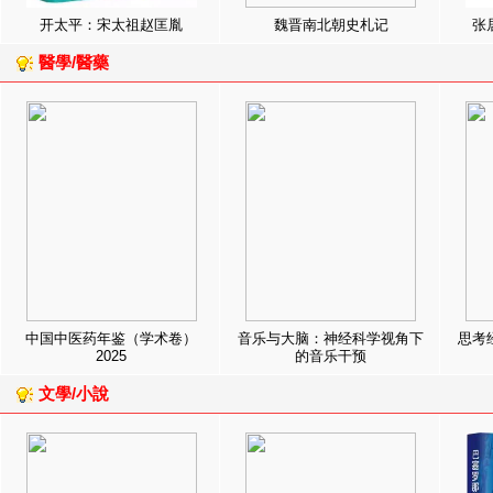
开太平：宋太祖赵匡胤
魏晋南北朝史札记
张
醫學/醫藥
中国中医药年鉴（学术卷）
音乐与大脑：神经科学视角下
思考
2025
的音乐干预
文學/小說