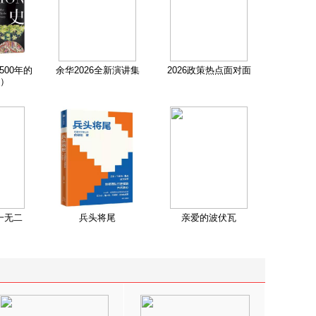
500年的
余华2026全新演讲集
2026政策热点面对面
）
一无二
兵头将尾
亲爱的波伏瓦