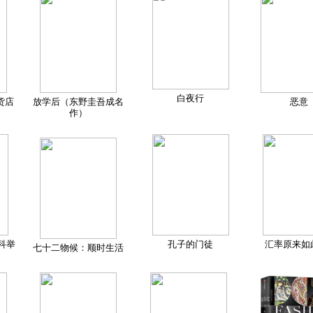
白夜行
货店
放学后（东野圭吾成名
恶意
作）
科举
孔子的门徒
汇率原来如
七十二物候：顺时生活