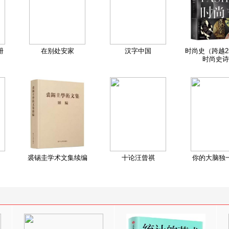
册
在别处安家
汉字中国
时尚史（跨越2
时尚史诗
裘锡圭学术文集续编
十论汪曾祺
你的大脑独