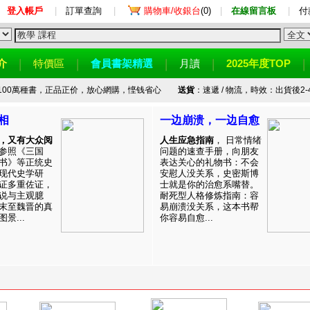
登入帳戶
|
訂單查詢
|
購物車/收銀台
(0)
|
在線留言板
|
付
介
特價區
會員書架精選
月讀
2025年度TOP
100萬種書，正品正价，放心網購，悭钱省心
送貨
：速遞 / 物流，時效：出貨後2-
相
一边崩溃，一边自愈
，又有大众阅
人生应急指南
， 日常情绪
参照《三国
问题的速查手册，向朋友
书》等正统史
表达关心的礼物书：不会
现代史学研
安慰人没关系，史密斯博
证多重佐证，
士就是你的治愈系嘴替。
说与主观臆
耐死型人格修炼指南：容
末至魏晋的真
易崩溃没关系，这本书帮
景...
你容易自愈...