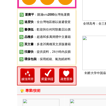
運費平
：購滿
2000
台灣免運費
NT$
速度快
：全台灣地區都以速遞發貨
全球高考：全三
書價低
：歡迎與任何同類書店比價
品種多
：超過80多萬簡體中文書籍
英文書
：多達20萬種英文原版書籍
找書快
：提供資料，24小時內反饋
環保包裝
：採用紙箱、氣泡紙材料
剑桥大学中国庙
專業/技術