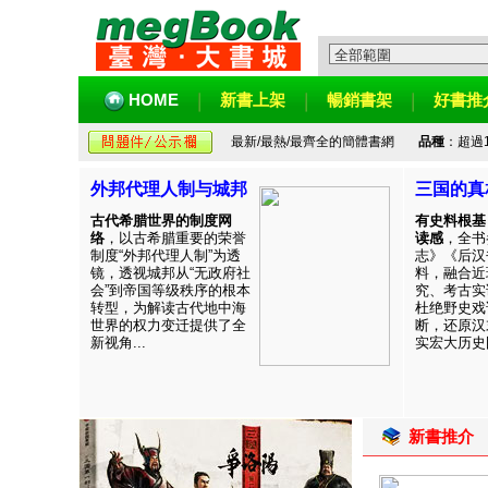
HOME
新書上架
暢銷書架
好書推
最新/最熱/最齊全的簡體書網
品種
：超過
外邦代理人制与城邦
三国的真
古代希腊世界的制度网
有史料根基
络
，以古希腊重要的荣誉
读感
，全书
制度“外邦代理人制”为透
志》《后汉
镜，透视城邦从“无政府社
料，融合近
会”到帝国等级秩序的根本
究、考古实
转型，为解读古代地中海
杜绝野史戏
世界的权力变迁提供了全
断，还原汉
新视角...
实宏大历史图
新書推介