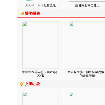
开太平：宋太祖赵匡胤
魏晋南北朝史札记
醫學/醫藥
中国中医药年鉴（学术卷）
音乐与大脑：神经科学视角
2025
的音乐干预
文學/小說