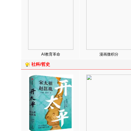
AI教育革命
漫画微积分
社科/哲史