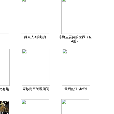
嫌疑人X的献身
东野圭吾笑的世界（全
4册）
此有趣
家族财富管理顾问
最后的江湖戏班