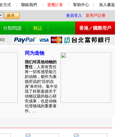
款方式
|
聯絡我們
|
運費計算
|
幫助中心
|
加入書簽
會員登入
新用戶註冊
分類閱讀
雜誌
香港／國際用戶
4日
同为造物
我们对其他动物的
责任
，人类有责任
将一切有感受能力
的动物，都作为康
德所说的“目的自
身”来对待。集中呈
现了科斯嘉德关于
动物议题的核心研
究成果，也是动物
伦理领域的重要著
作。...