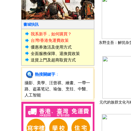
書城快訊
我系新手，如何購買？
台灣/香港免運費政策
东野圭吾：解忧杂
優惠券激活及使用方式
全面服務保障、退換貨政策
送貨上門及超商取貨方式
熱搜關鍵字
：
攝影
、
美學
、
汪曾祺
、
繪畫
、
一帶一
路
、
盗墓笔记
、
瑜伽
、
烹饪
、
中醫
、
人工智能
元代的族群文化与