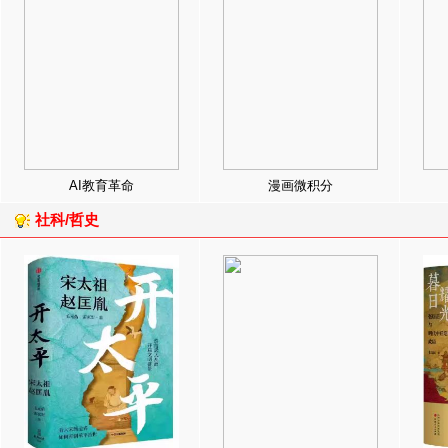
AI教育革命
漫画微积分
社科/哲史