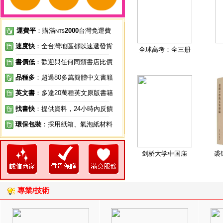
運費平
：購滿
2000
台灣免運費
NT$
速度快
：全台灣地區都以速遞發貨
全球高考：全三册
書價低
：歡迎與任何同類書店比價
品種多
：超過80多萬簡體中文書籍
英文書
：多達20萬種英文原版書籍
找書快
：提供資料，24小時內反饋
環保包裝
：採用紙箱、氣泡紙材料
剑桥大学中国庙
裘
專業/技術