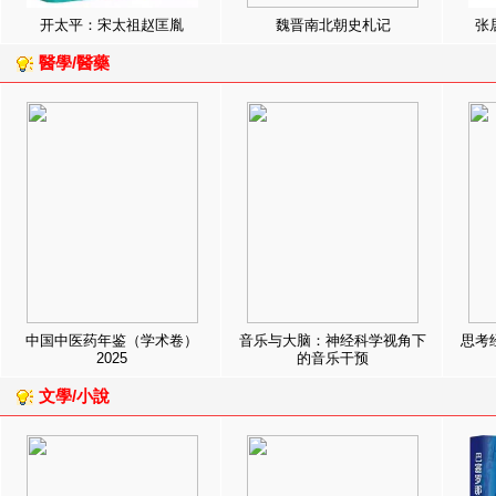
开太平：宋太祖赵匡胤
魏晋南北朝史札记
张
醫學/醫藥
中国中医药年鉴（学术卷）
音乐与大脑：神经科学视角下
思考
2025
的音乐干预
文學/小說