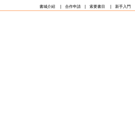
書城介紹
|
合作申請
|
索要書目
|
新手入門