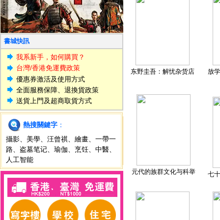
書城快訊
我系新手，如何購買？
台灣/香港免運費政策
东野圭吾：解忧杂货店
放
優惠券激活及使用方式
全面服務保障、退換貨政策
送貨上門及超商取貨方式
熱搜關鍵字
：
攝影
、
美學
、
汪曾祺
、
繪畫
、
一帶一
路
、
盗墓笔记
、
瑜伽
、
烹饪
、
中醫
、
人工智能
元代的族群文化与科举
七