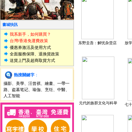
書城快訊
我系新手，如何購買？
台灣/香港免運費政策
东野圭吾：解忧杂货店
放
優惠券激活及使用方式
全面服務保障、退換貨政策
送貨上門及超商取貨方式
熱搜關鍵字
：
攝影
、
美學
、
汪曾祺
、
繪畫
、
一帶一
路
、
盗墓笔记
、
瑜伽
、
烹饪
、
中醫
、
人工智能
元代的族群文化与科举
七