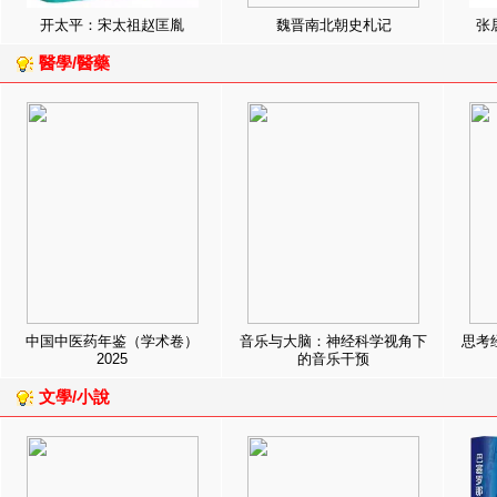
开太平：宋太祖赵匡胤
魏晋南北朝史札记
张
醫學/醫藥
中国中医药年鉴（学术卷）
音乐与大脑：神经科学视角下
思考
2025
的音乐干预
文學/小說