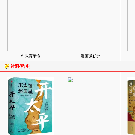
AI教育革命
漫画微积分
社科/哲史