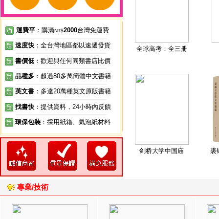
運費平
：購滿
2000
台灣免運費
NT$
速度快
：全台灣地區都以速遞發貨
全球高考：全三册
書價低
：歡迎與任何同類書店比價
品種多
：超過80多萬簡體中文書籍
英文書
：多達20萬種英文原版書籍
找書快
：提供資料，24小時內反饋
環保包裝
：採用紙箱、氣泡紙材料
剑桥大学中国庙
裘
專業/技術