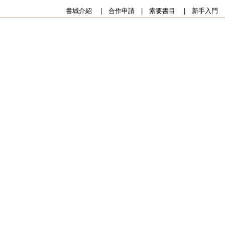
書城介紹
|
合作申請
|
索要書目
|
新手入門