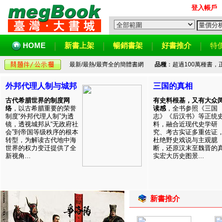
登入帳戶
HOME
新書上架
暢銷書架
好書推介
特
最新/最熱/最齊全的簡體書網
品種
：超過100萬種書
外邦代理人制与城邦
三国的真相
古代希腊世界的制度网
有史料根基，又有大众
络
，以古希腊重要的荣誉
读感
，全书参照《三国
制度“外邦代理人制”为透
志》《后汉书》等正统
镜，透视城邦从“无政府社
料，融合近现代史学研
会”到帝国等级秩序的根本
究、考古实证多重佐证
转型，为解读古代地中海
杜绝野史戏说与主观臆
世界的权力变迁提供了全
断，还原汉末至魏晋的
新视角...
实宏大历史图景...
新書推介