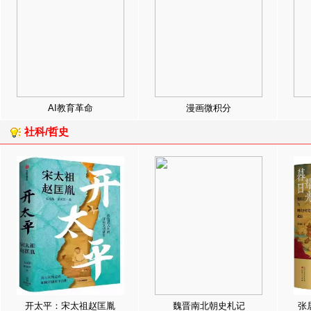
AI教育革命
漫画微积分
社科/哲史
开太平：宋太祖赵匡胤
魏晋南北朝史札记
张