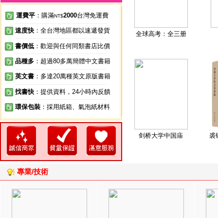
運費平
：購滿
2000
台灣免運費
NT$
速度快
：全台灣地區都以速遞發貨
全球高考：全三册
書價低
：歡迎與任何同類書店比價
品種多
：超過80多萬簡體中文書籍
英文書
：多達20萬種英文原版書籍
找書快
：提供資料，24小時內反饋
環保包裝
：採用紙箱、氣泡紙材料
剑桥大学中国庙
裘
專業/技術