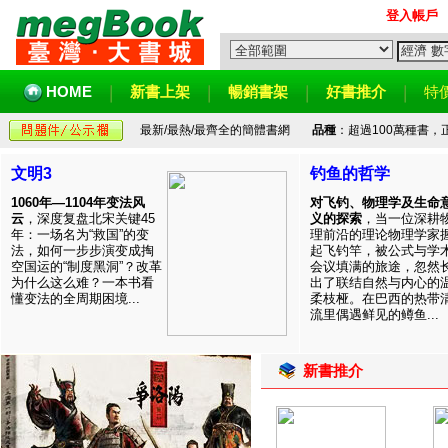
登入帳戶
HOME
新書上架
暢銷書架
好書推介
特
最新/最熱/最齊全的簡體書網
品種
：超過100萬種書
文明3
钓鱼的哲学
1060年—1104年变法风
对飞钓、物理学及生命
云
，深度复盘北宋关键45
义的探索
，当一位深耕
年：一场名为“救国”的变
理前沿的理论物理学家
法，如何一步步演变成掏
起飞钓竿，被公式与学
空国运的“制度黑洞”？改革
会议填满的旅途，忽然
为什么这么难？一本书看
出了联结自然与内心的
懂变法的全周期困境...
柔枝桠。在巴西的热带
流里偶遇鲜见的鳟鱼...
新書推介