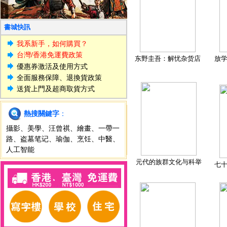
書城快訊
我系新手，如何購買？
台灣/香港免運費政策
东野圭吾：解忧杂货店
放
優惠券激活及使用方式
全面服務保障、退換貨政策
送貨上門及超商取貨方式
熱搜關鍵字
：
攝影
、
美學
、
汪曾祺
、
繪畫
、
一帶一
路
、
盗墓笔记
、
瑜伽
、
烹饪
、
中醫
、
人工智能
元代的族群文化与科举
七