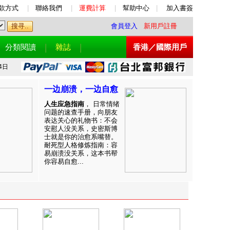
款方式
|
聯絡我們
|
運費計算
|
幫助中心
|
加入書簽
會員登入
新用戶註冊
分類閱讀
雜誌
香港／國際用戶
4日
一边崩溃，一边自愈
人生应急指南
， 日常情绪
问题的速查手册，向朋友
表达关心的礼物书：不会
安慰人没关系，史密斯博
士就是你的治愈系嘴替。
耐死型人格修炼指南：容
易崩溃没关系，这本书帮
你容易自愈...