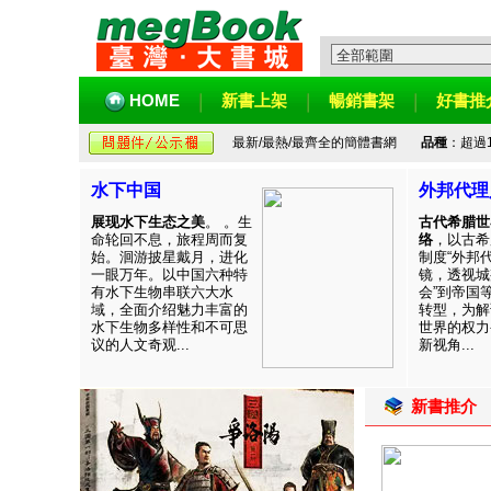
HOME
新書上架
暢銷書架
好書推
最新/最熱/最齊全的簡體書網
品種
：超過
水下中国
外邦代理
展现水下生态之美
。 。生
古代希腊世
命轮回不息，旅程周而复
络
，以古希
始。洄游披星戴月，进化
制度“外邦
一眼万年。以中国六种特
镜，透视城
有水下生物串联六大水
会”到帝国
域，全面介绍魅力丰富的
转型，为解
水下生物多样性和不可思
世界的权力
议的人文奇观...
新视角...
新書推介