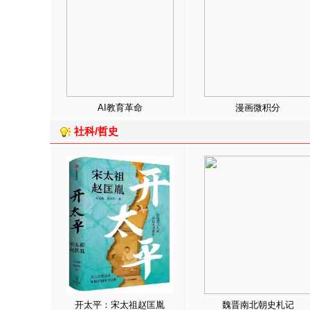
AI教育革命
漫画微积分
社科/哲史
开太平：宋太祖赵匡胤
魏晋南北朝史札记