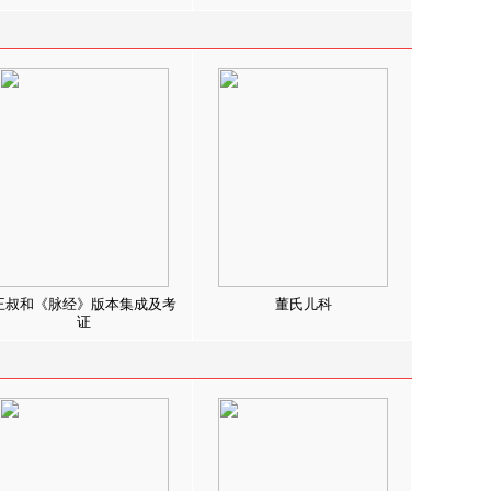
王叔和《脉经》版本集成及考
董氏儿科
证