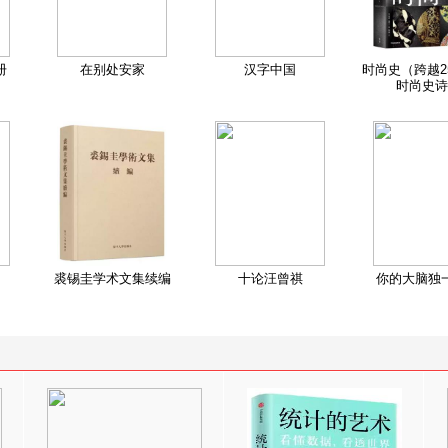
册
在别处安家
汉字中国
时尚史（跨越2
时尚史诗
裘锡圭学术文集续编
十论汪曾祺
你的大脑独