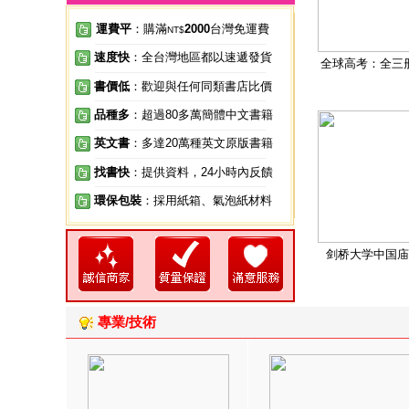
運費平
：購滿
2000
台灣免運費
NT$
速度快
：全台灣地區都以速遞發貨
全球高考：全三
書價低
：歡迎與任何同類書店比價
品種多
：超過80多萬簡體中文書籍
英文書
：多達20萬種英文原版書籍
找書快
：提供資料，24小時內反饋
環保包裝
：採用紙箱、氣泡紙材料
剑桥大学中国庙
專業/技術