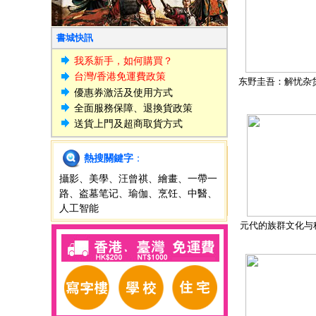
書城快訊
我系新手，如何購買？
台灣/香港免運費政策
东野圭吾：解忧杂
優惠券激活及使用方式
全面服務保障、退換貨政策
送貨上門及超商取貨方式
熱搜關鍵字
：
攝影
、
美學
、
汪曾祺
、
繪畫
、
一帶一
路
、
盗墓笔记
、
瑜伽
、
烹饪
、
中醫
、
人工智能
元代的族群文化与