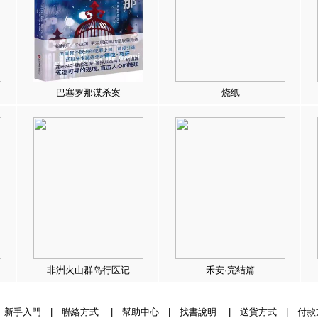
巴塞罗那谋杀案
烧纸
非洲火山群岛行医记
禾安·完结篇
|
新手入門
|
聯絡方式
|
幫助中心
|
找書說明
|
送貨方式
|
付款