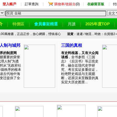
登入帳戶
|
訂單查詢
|
購物車/收銀台
(0)
|
在線留言板
|
付
介
特價區
會員書架精選
月讀
2025年度TOP
100萬種書，正品正价，放心網購，悭钱省心
送貨
：速遞 / 物流，時效：出貨後2-
人制与城邦
三国的真相
界的制度网
有史料根基，又有大众阅
腊重要的荣誉
读感
，全书参照《三国
代理人制”为透
志》《后汉书》等正统史
邦从“无政府社
料，融合近现代史学研
等级秩序的根本
究、考古实证多重佐证，
读古代地中海
杜绝野史戏说与主观臆
变迁提供了全
断，还原汉末至魏晋的真
实宏大历史图景...