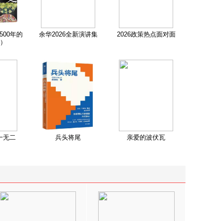
500年的
余华2026全新演讲集
2026政策热点面对面
）
一无二
兵头将尾
亲爱的波伏瓦