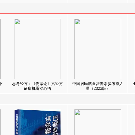
下
思考经方：《伤寒论》六经方
中国居民膳食营养素参考摄入
证病机辨治心悟
量（2023版）