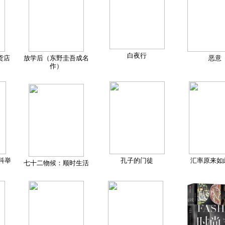
白夜行
货店
放学后（东野圭吾成名
恶意
作）
科举
孔子的门徒
汇率原来如
七十二物候：顺时生活