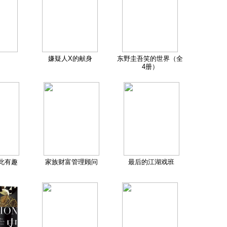
嫌疑人X的献身
东野圭吾笑的世界（全
4册）
此有趣
家族财富管理顾问
最后的江湖戏班