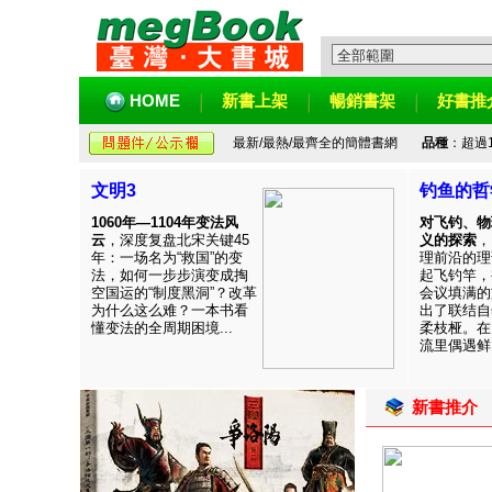
HOME
新書上架
暢銷書架
好書推
最新/最熱/最齊全的簡體書網
品種
：超過
文明3
钓鱼的哲
1060年—1104年变法风
对飞钓、物
云
，深度复盘北宋关键45
义的探索
，
年：一场名为“救国”的变
理前沿的理
法，如何一步步演变成掏
起飞钓竿，
空国运的“制度黑洞”？改革
会议填满的
为什么这么难？一本书看
出了联结自
懂变法的全周期困境...
柔枝桠。在
流里偶遇鲜见
新書推介