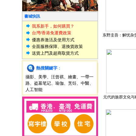
書城快訊
我系新手，如何購買？
台灣/香港免運費政策
东野圭吾：解忧杂
優惠券激活及使用方式
全面服務保障、退換貨政策
送貨上門及超商取貨方式
熱搜關鍵字
：
攝影
、
美學
、
汪曾祺
、
繪畫
、
一帶一
路
、
盗墓笔记
、
瑜伽
、
烹饪
、
中醫
、
人工智能
元代的族群文化与