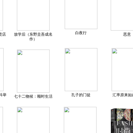
白夜行
货店
放学后（东野圭吾成名
恶意
作）
科举
孔子的门徒
汇率原来如
七十二物候：顺时生活