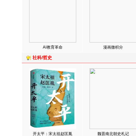
AI教育革命
漫画微积分
社科/哲史
开太平：宋太祖赵匡胤
魏晋南北朝史札记