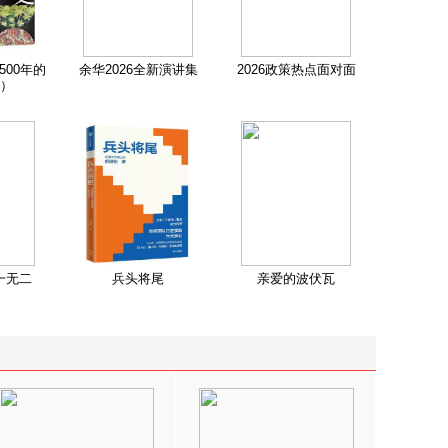
500年的
余华2026全新演讲集
2026政策热点面对面
）
一无二
兵头将尾
亲爱的波伏瓦