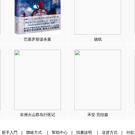
巴塞罗那谋杀案
烧纸
非洲火山群岛行医记
禾安·完结篇
|
新手入門
|
聯絡方式
|
幫助中心
|
找書說明
|
送貨方式
|
付款