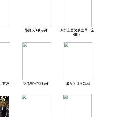
嫌疑人X的献身
东野圭吾笑的世界（全
4册）
此有趣
家族财富管理顾问
最后的江湖戏班