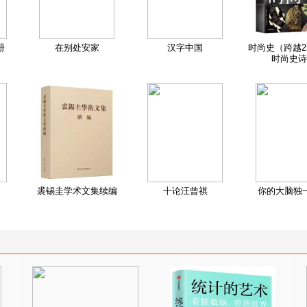
册
在别处安家
汉字中国
时尚史（跨越2
时尚史诗
裘锡圭学术文集续编
十论汪曾祺
你的大脑独