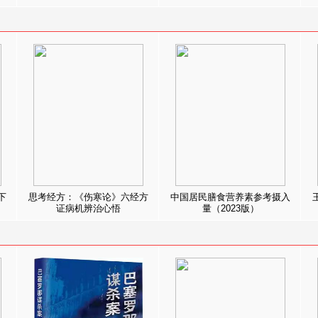
下
思考经方：《伤寒论》六经方
中国居民膳食营养素参考摄入
证病机辨治心悟
量（2023版）