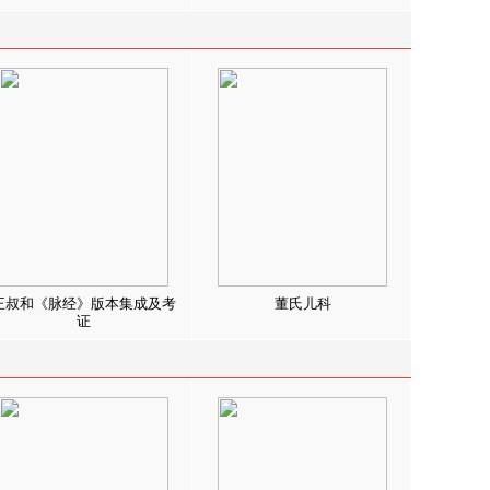
王叔和《脉经》版本集成及考
董氏儿科
证