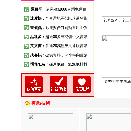
運費平
：購滿
2000
台灣免運費
NT$
速度快
：全台灣地區都以速遞發貨
全球高考：全三
書價低
：歡迎與任何同類書店比價
品種多
：超過80多萬簡體中文書籍
英文書
：多達20萬種英文原版書籍
找書快
：提供資料，24小時內反饋
環保包裝
：採用紙箱、氣泡紙材料
剑桥大学中国庙
專業/技術