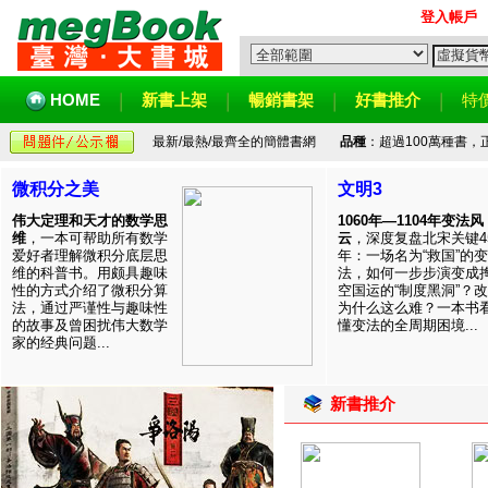
登入帳戶
HOME
新書上架
暢銷書架
好書推介
特
最新/最熱/最齊全的簡體書網
品種
：超過100萬種書
微积分之美
文明3
伟大定理和天才的数学思
1060年—1104年变法风
维
，一本可帮助所有数学
云
，深度复盘北宋关键4
爱好者理解微积分底层思
年：一场名为“救国”的变
维的科普书。用颇具趣味
法，如何一步步演变成
性的方式介绍了微积分算
空国运的“制度黑洞”？
法，通过严谨性与趣味性
为什么这么难？一本书
的故事及曾困扰伟大数学
懂变法的全周期困境...
家的经典问题...
新書推介