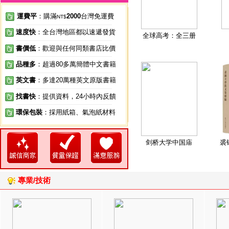
運費平
：購滿
2000
台灣免運費
NT$
速度快
：全台灣地區都以速遞發貨
全球高考：全三册
書價低
：歡迎與任何同類書店比價
品種多
：超過80多萬簡體中文書籍
英文書
：多達20萬種英文原版書籍
找書快
：提供資料，24小時內反饋
環保包裝
：採用紙箱、氣泡紙材料
剑桥大学中国庙
裘
專業/技術