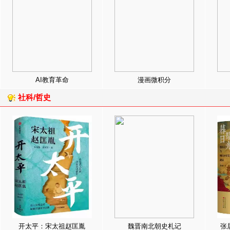
AI教育革命
漫画微积分
社科/哲史
开太平：宋太祖赵匡胤
魏晋南北朝史札记
张