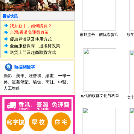
書城快訊
我系新手，如何購買？
台灣/香港免運費政策
东野圭吾：解忧杂货店
放
優惠券激活及使用方式
全面服務保障、退換貨政策
送貨上門及超商取貨方式
熱搜關鍵字
：
攝影
、
美學
、
汪曾祺
、
繪畫
、
一帶一
路
、
盗墓笔记
、
瑜伽
、
烹饪
、
中醫
、
人工智能
元代的族群文化与科举
七