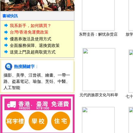
書城快訊
我系新手，如何購買？
台灣/香港免運費政策
东野圭吾：解忧杂货店
放
優惠券激活及使用方式
全面服務保障、退換貨政策
送貨上門及超商取貨方式
熱搜關鍵字
：
攝影
、
美學
、
汪曾祺
、
繪畫
、
一帶一
路
、
盗墓笔记
、
瑜伽
、
烹饪
、
中醫
、
人工智能
元代的族群文化与科举
七