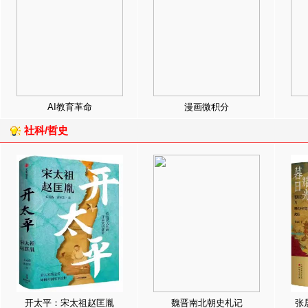
AI教育革命
漫画微积分
社科/哲史
开太平：宋太祖赵匡胤
魏晋南北朝史札记
张