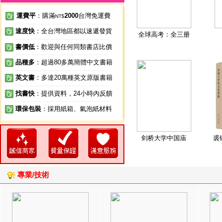
運費平
：購滿
2000
台灣免運費
NT$
速度快
：全台灣地區都以速遞發貨
全球高考：全三册
書價低
：歡迎與任何同類書店比價
品種多
：超過80多萬簡體中文書籍
英文書
：多達20萬種英文原版書籍
找書快
：提供資料，24小時內反饋
環保包裝
：採用紙箱、氣泡紙材料
剑桥大学中国庙
裘
專業/技術