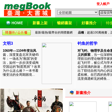
登入帳戶
HOME
新書上架
暢銷書架
好書推介
特
最新/最熱/最齊全的簡體書網
品種
：超過100萬種書
文明3
钓鱼的哲学
1060年—1104年变法风
对飞钓、物理学及生命
云
，深度复盘北宋关键45
义的探索
，当一位深耕
年：一场名为“救国”的变
理前沿的理论物理学家
法，如何一步步演变成掏
起飞钓竿，被公式与学
空国运的“制度黑洞”？改革
会议填满的旅途，忽然
为什么这么难？一本书看
出了联结自然与内心的
懂变法的全周期困境...
柔枝桠。在巴西的热带
流里偶遇鲜见的鳟鱼...
新書推介