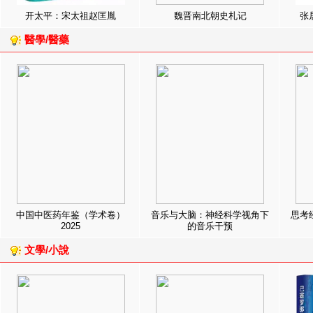
开太平：宋太祖赵匡胤
魏晋南北朝史札记
张
醫學/醫藥
中国中医药年鉴（学术卷）
音乐与大脑：神经科学视角下
思考
2025
的音乐干预
文學/小說