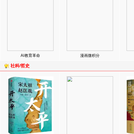
AI教育革命
漫画微积分
社科/哲史