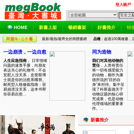
登入帳戶
HOME
新書上架
暢銷書架
好書推介
特
最新/最熱/最齊全的簡體書網
品種
：超過100萬種書
一边崩溃，一边自愈
同为造物
人生应急指南
， 日常情绪
我们对其他动物的
问题的速查手册，向朋友
责任
，人类有责任
表达关心的礼物书：不会
将一切有感受能力
安慰人没关系，史密斯博
的动物，都作为康
士就是你的治愈系嘴替。
德所说的“目的自
耐死型人格修炼指南：容
身”来对待。集中呈
易崩溃没关系，这本书帮
现了科斯嘉德关于
你容易自愈...
动物议题的核心研
究成果，也是动物
伦理领域的重要著
作。...
新書推介