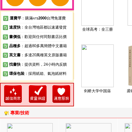
運費平
：購滿
2000
台灣免運費
NT$
速度快
：全台灣地區都以速遞發貨
全球高考：全三册
書價低
：歡迎與任何同類書店比價
品種多
：超過80多萬簡體中文書籍
英文書
：多達20萬種英文原版書籍
找書快
：提供資料，24小時內反饋
環保包裝
：採用紙箱、氣泡紙材料
剑桥大学中国庙
裘
專業/技術