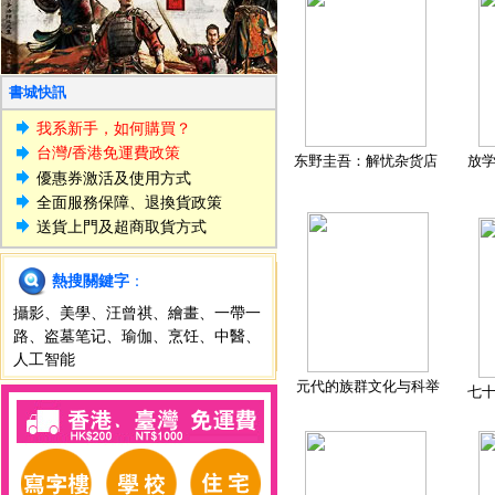
書城快訊
我系新手，如何購買？
台灣/香港免運費政策
东野圭吾：解忧杂货店
放
優惠券激活及使用方式
全面服務保障、退換貨政策
送貨上門及超商取貨方式
熱搜關鍵字
：
攝影
、
美學
、
汪曾祺
、
繪畫
、
一帶一
路
、
盗墓笔记
、
瑜伽
、
烹饪
、
中醫
、
人工智能
元代的族群文化与科举
七