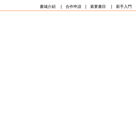
書城介紹
|
合作申請
|
索要書目
|
新手入門