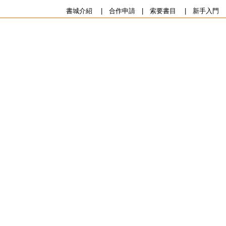
書城介紹
|
合作申請
|
索要書目
|
新手入門