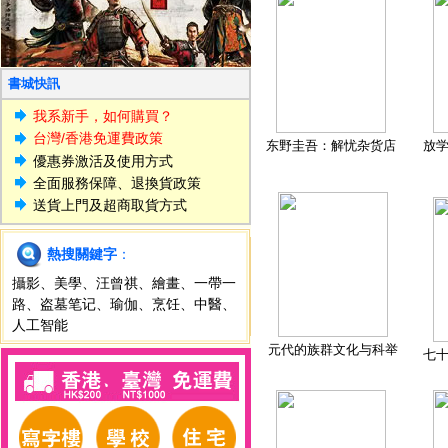
書城快訊
我系新手，如何購買？
台灣/香港免運費政策
东野圭吾：解忧杂货店
放
優惠券激活及使用方式
全面服務保障、退換貨政策
送貨上門及超商取貨方式
熱搜關鍵字
：
攝影
、
美學
、
汪曾祺
、
繪畫
、
一帶一
路
、
盗墓笔记
、
瑜伽
、
烹饪
、
中醫
、
人工智能
元代的族群文化与科举
七