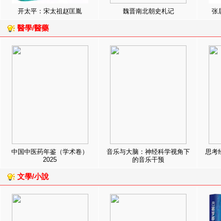
开太平：宋太祖赵匡胤
魏晋南北朝史札记
张
醫學/醫藥
中国中医药年鉴（学术卷）
音乐与大脑：神经科学视角下
思考
2025
的音乐干预
文學/小說