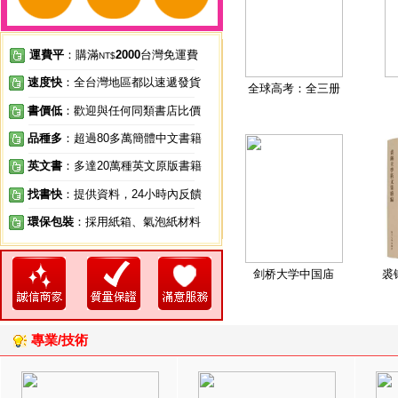
運費平
：購滿
2000
台灣免運費
NT$
速度快
：全台灣地區都以速遞發貨
全球高考：全三册
書價低
：歡迎與任何同類書店比價
品種多
：超過80多萬簡體中文書籍
英文書
：多達20萬種英文原版書籍
找書快
：提供資料，24小時內反饋
環保包裝
：採用紙箱、氣泡紙材料
剑桥大学中国庙
裘
專業/技術