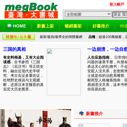
登入帳戶
HOME
新書上架
暢銷書架
好書推介
特
最新/最熱/最齊全的簡體書網
品種
：超過100萬種書
三国的真相
一边崩溃，一边自
有史料根基，又有大众阅
人生应急指南
， 日常情
读感
，全书参照《三国
问题的速查手册，向朋
志》《后汉书》等正统史
表达关心的礼物书：不
料，融合近现代史学研
安慰人没关系，史密斯
究、考古实证多重佐证，
士就是你的治愈系嘴替
杜绝野史戏说与主观臆
耐死型人格修炼指南：
断，还原汉末至魏晋的真
易崩溃没关系，这本书
实宏大历史图景...
你容易自愈...
新書推介