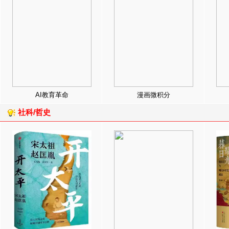
AI教育革命
漫画微积分
社科/哲史