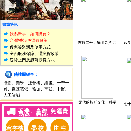
書城快訊
我系新手，如何購買？
台灣/香港免運費政策
东野圭吾：解忧杂货店
放
優惠券激活及使用方式
全面服務保障、退換貨政策
送貨上門及超商取貨方式
熱搜關鍵字
：
攝影
、
美學
、
汪曾祺
、
繪畫
、
一帶一
路
、
盗墓笔记
、
瑜伽
、
烹饪
、
中醫
、
人工智能
元代的族群文化与科举
七