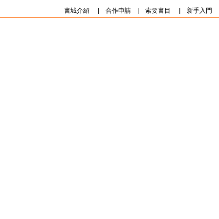
書城介紹
|
合作申請
|
索要書目
|
新手入門