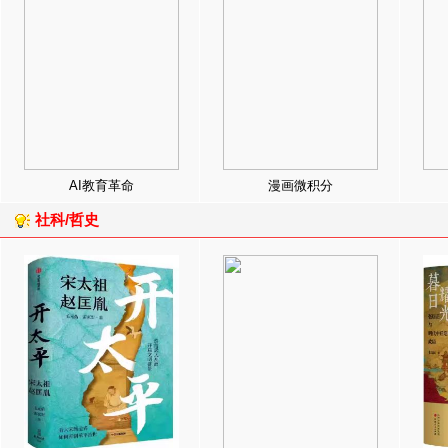
AI教育革命
漫画微积分
社科/哲史