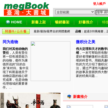
登入帳戶
HOME
新書上架
暢銷書架
好書推介
特
最新/最熱/最齊全的簡體書網
品種
：超過100萬種書
同为造物
微积分之美
我们对其他动物的
伟大定理和天才的数学
责任
，人类有责任
维
，一本可帮助所有数
将一切有感受能力
爱好者理解微积分底层
的动物，都作为康
维的科普书。用颇具趣
德所说的“目的自
性的方式介绍了微积分
身”来对待。集中呈
法，通过严谨性与趣味
现了科斯嘉德关于
的故事及曾困扰伟大数
动物议题的核心研
家的经典问题...
究成果，也是动物
伦理领域的重要著
作。...
新書推介