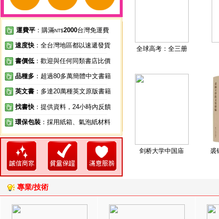
運費平
：購滿
2000
台灣免運費
NT$
速度快
：全台灣地區都以速遞發貨
全球高考：全三册
書價低
：歡迎與任何同類書店比價
品種多
：超過80多萬簡體中文書籍
英文書
：多達20萬種英文原版書籍
找書快
：提供資料，24小時內反饋
環保包裝
：採用紙箱、氣泡紙材料
剑桥大学中国庙
裘
專業/技術