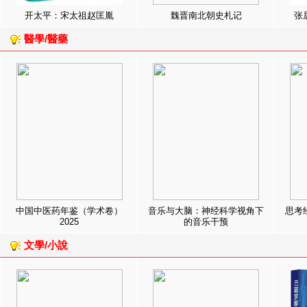
开太平：宋太祖赵匡胤
魏晋南北朝史札记
张
醫學/醫藥
中国中医药年鉴（学术卷）
音乐与大脑：神经科学视角下
思考
2025
的音乐干预
文學/小說