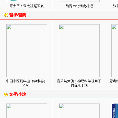
开太平：宋太祖赵匡胤
魏晋南北朝史札记
张
醫學/醫藥
中国中医药年鉴（学术卷）
音乐与大脑：神经科学视角下
思考
2025
的音乐干预
文學/小說