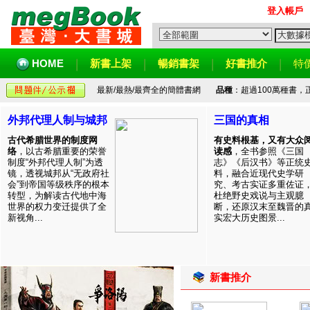
登入帳戶
HOME
新書上架
暢銷書架
好書推介
特
最新/最熱/最齊全的簡體書網
品種
：超過100萬種書
外邦代理人制与城邦
三国的真相
古代希腊世界的制度网
有史料根基，又有大众
络
，以古希腊重要的荣誉
读感
，全书参照《三国
制度“外邦代理人制”为透
志》《后汉书》等正统
镜，透视城邦从“无政府社
料，融合近现代史学研
会”到帝国等级秩序的根本
究、考古实证多重佐证
转型，为解读古代地中海
杜绝野史戏说与主观臆
世界的权力变迁提供了全
断，还原汉末至魏晋的
新视角...
实宏大历史图景...
新書推介