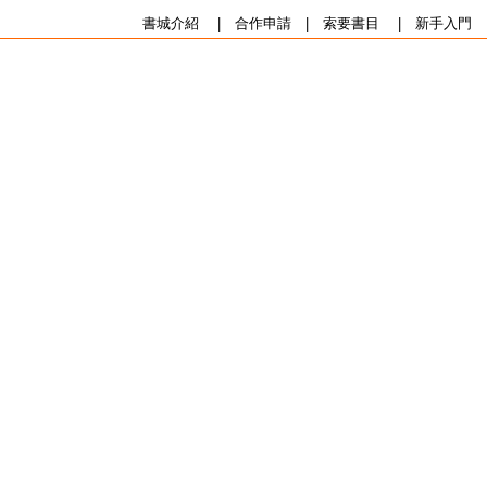
書城介紹
|
合作申請
|
索要書目
|
新手入門