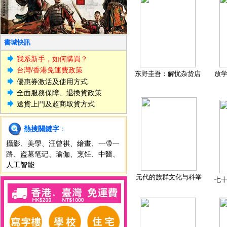
書城快訊
我系新手，如何購買？
台灣/香港免運費政策
东野圭吾：解忧杂货店
放
優惠券激活及使用方式
全面服務保障、退換貨政策
送貨上門及超商取貨方式
熱搜關鍵字
：
攝影
、
美學
、
汪曾祺
、
繪畫
、
一帶一
路
、
盗墓笔记
、
瑜伽
、
烹饪
、
中醫
、
人工智能
元代的族群文化与科举
七