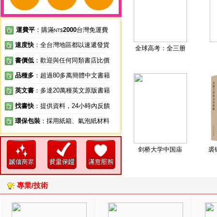
運費平
：購滿
2000
台灣免運費
NT$
速度快
：全台灣地區都以速遞發貨
全球高考：全三册
書價低
：歡迎與任何同類書店比價
品種多
：超過80多萬簡體中文書籍
英文書
：多達20萬種英文原版書籍
找書快
：提供資料，24小時內反饋
環保包裝
：採用紙箱、氣泡紙材料
剑桥大学中国庙
裘
專業/技術