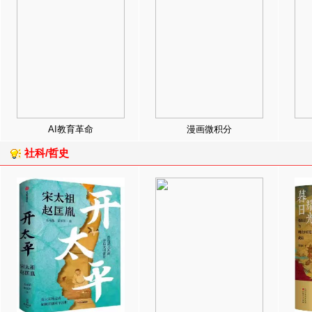
AI教育革命
漫画微积分
社科/哲史